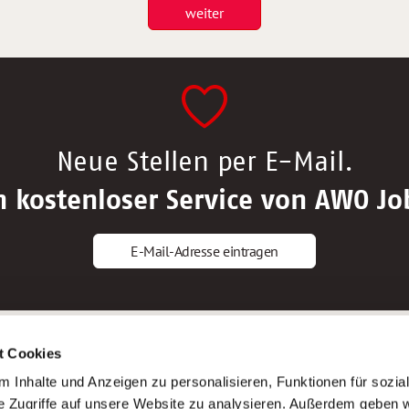
weiter
Neue Stellen per E-Mail.
n kostenloser Service von AWO Jo
E-Mail-Adresse eintragen
gstipps
Service
t Cookies
ls Altenpfleger*in
AWO Gliederungen nach Bundeslan
 Inhalte und Anzeigen zu personalisieren, Funktionen für sozia
ls Krankenpfleger*in
Stellenangebote nach Bundeslände
e Zugriffe auf unsere Website zu analysieren. Außerdem geben w