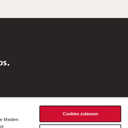
bs.
Social Media
Cookies zulassen
d
le Medien
rn
ir