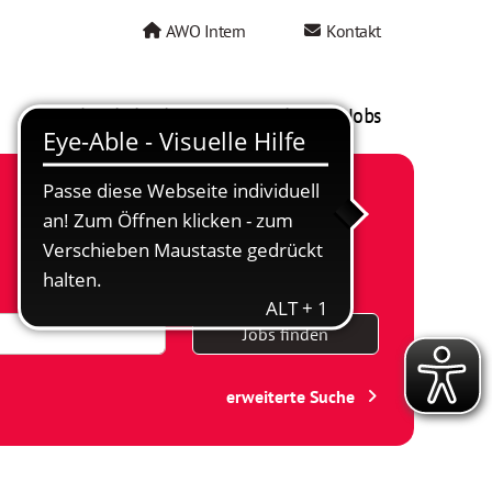
AWO Intern
Kontakt
AWO als Arbeitgeber
Mein AWO Jobs
Jobs finden
erweiterte Suche