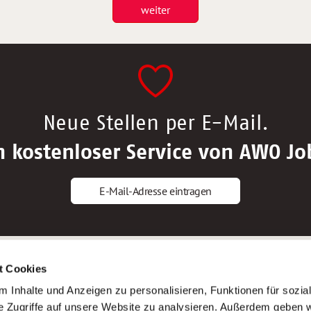
weiter
Neue Stellen per E-Mail.
n kostenloser Service von AWO Jo
E-Mail-Adresse eintragen
gstipps
Service
t Cookies
ls Altenpfleger*in
AWO Gliederungen nach Bundeslan
 Inhalte und Anzeigen zu personalisieren, Funktionen für sozia
ls Krankenpfleger*in
Stellenangebote nach Bundeslände
e Zugriffe auf unsere Website zu analysieren. Außerdem geben w