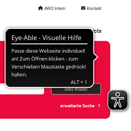
AWO Intern
Kontakt
AWO als Arbeitgeber
Mein AWO Jobs
Jobs finden
erweiterte Suche