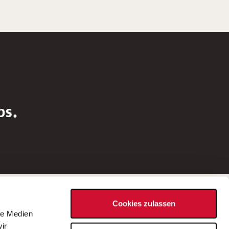
bs.
Social Media
Cookies zulassen
d
le Medien
rn
ir