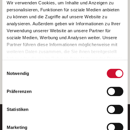
Ich bin damit einverstanden, dass meine personenbezogenen Daten
Wir verwenden Cookies, um Inhalte und Anzeigen zu
ausschließlich zum Zweck der Durchführung der Kontaktanfrage
personalisieren, Funktionen für soziale Medien anbieten
verarbeitet, auf IT- Systemen der Garitz Bewirtschaftungsbetriebe
zu können und die Zugriffe auf unsere Website zu
GmbH, Heinrich-von-Kleist-Straße 2, 97688 Bad Kissingen
analysieren. Außerdem geben wir Informationen zu Ihrer
(Betreiber) gespeichert und an die für das Stellenangebot
Verwendung unserer Website an unsere Partner für
verantwortliche Stelle zur Kontaktaufnahme weitergegeben
soziale Medien, Werbung und Analysen weiter. Unsere
werden.
Partner führen diese Informationen möglicherweise mit
Diese Einwilligungserklärung kann ich jederzeit gegenüber dem
weiteren Daten zusammen, die Sie ihnen bereitgestellt
Betreiber unter den im
Impressum
genannten Kontaktdaten
haben oder die sie im Rahmen Ihrer Nutzung der Dienste
widerrufen.
gesammelt haben.
Einwilligungsauswahl
Weitere Details können Sie der
Datenschutzerklärung
entnehmen.
Wenn Sie auf „Cookies zulassen“ klicken, so stimmen
Notwendig
Sie der Speicherung sämtlicher Cookies zu. Sie können
Ihre Einwilligung selbstverständlich jederzeit widerrufen,
weiter
Präferenzen
indem Sie die Cookie-Einstellungen aufrufen und diese
abändern. Weitere Informationen finden Sie in
unserer
Datenschutzerklärung
.
Statistiken
Marketing