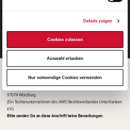
Neue Stellen per E-Mail.
Ein kostenloser Service von AWO
Details zeigen
Jobs.
E-Mail-Adresse eintragen
Cookies zulassen
Auswahl erlauben
Betreiber der Webseite
Nur notwendige Cookies verwenden
Garitz Bewirtschaftungsbetriebe GmbH
Kantstraße 45a
97074 Würzburg
(Ein Tochterunternehmen des AWO Bezirksverbandes Unterfranken
e.V.)
Bitte senden Sie an diese Anschrift keine Bewerbungen.