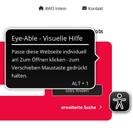
AWO Intern
Kontakt
AWO als Arbeitgeber
Mein AWO Jobs
Jobs finden
erweiterte Suche