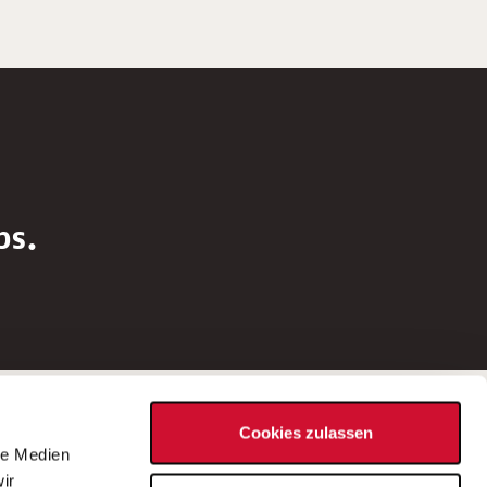
bs.
Social Media
Cookies zulassen
d
le Medien
rn
ir