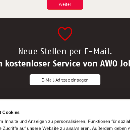
weiter
Neue Stellen per E-Mail.
n kostenloser Service von AWO Jo
E-Mail-Adresse eintragen
gstipps
Service
t Cookies
ls Altenpfleger*in
AWO Gliederungen nach Bundeslan
 Inhalte und Anzeigen zu personalisieren, Funktionen für sozia
ls Krankenpfleger*in
Stellenangebote nach Bundeslände
e Zugriffe auf unsere Website zu analysieren. Außerdem geben w