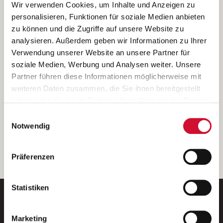
Ich bin damit einverstanden, dass meine personenbezogenen Daten
Wir verwenden Cookies, um Inhalte und Anzeigen zu
ausschließlich zum Zweck der Durchführung der Kontaktanfrage
personalisieren, Funktionen für soziale Medien anbieten
verarbeitet, auf IT- Systemen der Garitz Bewirtschaftungsbetriebe
zu können und die Zugriffe auf unsere Website zu
GmbH, Heinrich-von-Kleist-Straße 2, 97688 Bad Kissingen
analysieren. Außerdem geben wir Informationen zu Ihrer
(Betreiber) gespeichert und an die für das Stellenangebot
Verwendung unserer Website an unsere Partner für
verantwortliche Stelle zur Kontaktaufnahme weitergegeben
soziale Medien, Werbung und Analysen weiter. Unsere
werden.
Partner führen diese Informationen möglicherweise mit
Diese Einwilligungserklärung kann ich jederzeit gegenüber dem
weiteren Daten zusammen, die Sie ihnen bereitgestellt
Betreiber unter den im
Impressum
genannten Kontaktdaten
haben oder die sie im Rahmen Ihrer Nutzung der Dienste
widerrufen.
gesammelt haben.
Einwilligungsauswahl
Weitere Details können Sie der
Datenschutzerklärung
entnehmen.
Wenn Sie auf „Cookies zulassen“ klicken, so stimmen
Notwendig
Sie der Speicherung sämtlicher Cookies zu. Sie können
Ihre Einwilligung selbstverständlich jederzeit widerrufen,
weiter
Präferenzen
indem Sie die Cookie-Einstellungen aufrufen und diese
abändern. Weitere Informationen finden Sie in
unserer
Datenschutzerklärung
.
Statistiken
Marketing