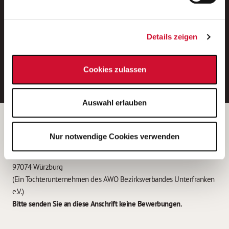
Neue Stellen per E-Mail.
Ein kostenloser Service von AWO
Details zeigen
Jobs.
E-Mail-Adresse eintragen
Cookies zulassen
Auswahl erlauben
Betreiber der Webseite
Nur notwendige Cookies verwenden
Garitz Bewirtschaftungsbetriebe GmbH
Kantstraße 45a
97074 Würzburg
(Ein Tochterunternehmen des AWO Bezirksverbandes Unterfranken
e.V.)
Bitte senden Sie an diese Anschrift keine Bewerbungen.