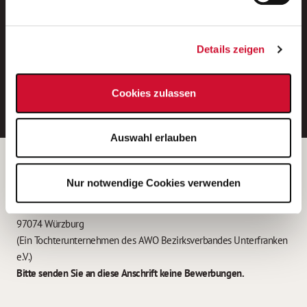
Neue Stellen per E-Mail.
Ein kostenloser Service von AWO
Details zeigen
Jobs.
E-Mail-Adresse eintragen
Cookies zulassen
Auswahl erlauben
Betreiber der Webseite
Nur notwendige Cookies verwenden
Garitz Bewirtschaftungsbetriebe GmbH
Kantstraße 45a
97074 Würzburg
(Ein Tochterunternehmen des AWO Bezirksverbandes Unterfranken
e.V.)
Bitte senden Sie an diese Anschrift keine Bewerbungen.