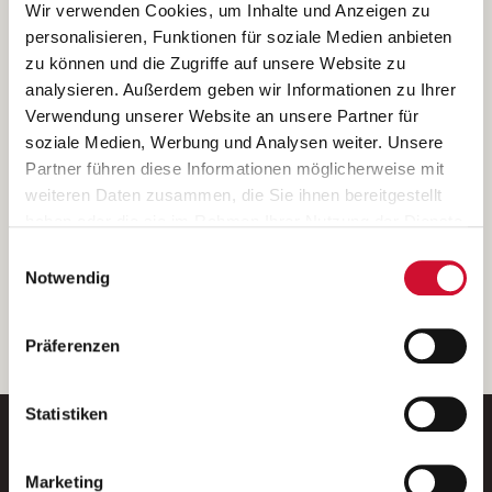
Ich bin damit einverstanden, dass meine personenbezogenen Daten
Wir verwenden Cookies, um Inhalte und Anzeigen zu
ausschließlich zum Zweck der Durchführung der Kontaktanfrage
personalisieren, Funktionen für soziale Medien anbieten
verarbeitet, auf IT- Systemen der Garitz Bewirtschaftungsbetriebe
zu können und die Zugriffe auf unsere Website zu
GmbH, Heinrich-von-Kleist-Straße 2, 97688 Bad Kissingen
analysieren. Außerdem geben wir Informationen zu Ihrer
(Betreiber) gespeichert und an die für das Stellenangebot
Verwendung unserer Website an unsere Partner für
verantwortliche Stelle zur Kontaktaufnahme weitergegeben
soziale Medien, Werbung und Analysen weiter. Unsere
werden.
Partner führen diese Informationen möglicherweise mit
Diese Einwilligungserklärung kann ich jederzeit gegenüber dem
weiteren Daten zusammen, die Sie ihnen bereitgestellt
Betreiber unter den im
Impressum
genannten Kontaktdaten
haben oder die sie im Rahmen Ihrer Nutzung der Dienste
widerrufen.
gesammelt haben.
Einwilligungsauswahl
Weitere Details können Sie der
Datenschutzerklärung
entnehmen.
Wenn Sie auf „Cookies zulassen“ klicken, so stimmen
Notwendig
Sie der Speicherung sämtlicher Cookies zu. Sie können
Ihre Einwilligung selbstverständlich jederzeit widerrufen,
weiter
Präferenzen
indem Sie die Cookie-Einstellungen aufrufen und diese
abändern. Weitere Informationen finden Sie in
unserer
Datenschutzerklärung
.
Statistiken
Marketing