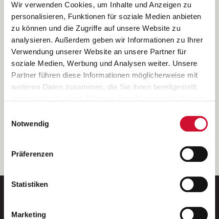
Ich bin damit einverstanden, dass meine personenbezogenen Daten
Wir verwenden Cookies, um Inhalte und Anzeigen zu
ausschließlich zum Zweck der Durchführung der Kontaktanfrage
personalisieren, Funktionen für soziale Medien anbieten
verarbeitet, auf IT- Systemen der Garitz Bewirtschaftungsbetriebe
zu können und die Zugriffe auf unsere Website zu
GmbH, Heinrich-von-Kleist-Straße 2, 97688 Bad Kissingen
analysieren. Außerdem geben wir Informationen zu Ihrer
(Betreiber) gespeichert und an die für das Stellenangebot
Verwendung unserer Website an unsere Partner für
verantwortliche Stelle zur Kontaktaufnahme weitergegeben
soziale Medien, Werbung und Analysen weiter. Unsere
werden.
Partner führen diese Informationen möglicherweise mit
Diese Einwilligungserklärung kann ich jederzeit gegenüber dem
weiteren Daten zusammen, die Sie ihnen bereitgestellt
Betreiber unter den im
Impressum
genannten Kontaktdaten
haben oder die sie im Rahmen Ihrer Nutzung der Dienste
widerrufen.
gesammelt haben.
Einwilligungsauswahl
Weitere Details können Sie der
Datenschutzerklärung
entnehmen.
Wenn Sie auf „Cookies zulassen“ klicken, so stimmen
Notwendig
Sie der Speicherung sämtlicher Cookies zu. Sie können
Ihre Einwilligung selbstverständlich jederzeit widerrufen,
weiter
Präferenzen
indem Sie die Cookie-Einstellungen aufrufen und diese
abändern. Weitere Informationen finden Sie in
unserer
Datenschutzerklärung
.
Statistiken
Marketing