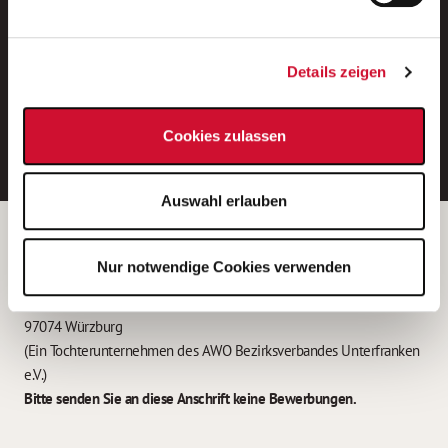
Neue Stellen per E-Mail.
Ein kostenloser Service von AWO
Details zeigen
Jobs.
E-Mail-Adresse eintragen
Cookies zulassen
Auswahl erlauben
Betreiber der Webseite
Nur notwendige Cookies verwenden
Garitz Bewirtschaftungsbetriebe GmbH
Kantstraße 45a
97074 Würzburg
(Ein Tochterunternehmen des AWO Bezirksverbandes Unterfranken
e.V.)
Bitte senden Sie an diese Anschrift keine Bewerbungen.