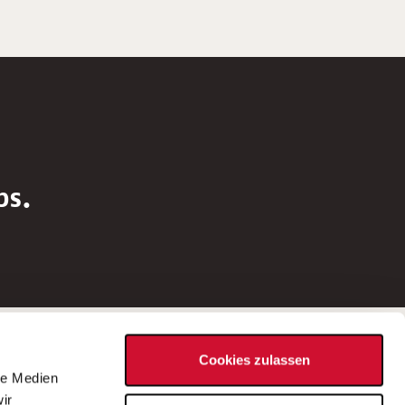
bs.
Social Media
Cookies zulassen
d
le Medien
rn
ir