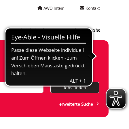
AWO Intern
Kontakt
AWO als Arbeitgeber
Mein AWO Jobs
Jobs finden
erweiterte Suche