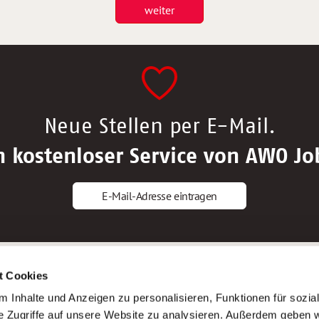
weiter
Neue Stellen per E-Mail.
n kostenloser Service von AWO Jo
E-Mail-Adresse eintragen
gstipps
Service
t Cookies
ls Altenpfleger*in
AWO Gliederungen nach Bundeslan
 Inhalte und Anzeigen zu personalisieren, Funktionen für sozia
ls Krankenpfleger*in
Stellenangebote nach Bundeslände
e Zugriffe auf unsere Website zu analysieren. Außerdem geben w