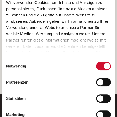
Ich bin damit einverstanden, dass meine personenbezogenen Daten
Wir verwenden Cookies, um Inhalte und Anzeigen zu
ausschließlich zum Zweck der Durchführung der Kontaktanfrage
personalisieren, Funktionen für soziale Medien anbieten
verarbeitet, auf IT- Systemen der Garitz Bewirtschaftungsbetriebe
zu können und die Zugriffe auf unsere Website zu
GmbH, Heinrich-von-Kleist-Straße 2, 97688 Bad Kissingen
analysieren. Außerdem geben wir Informationen zu Ihrer
(Betreiber) gespeichert und an die für das Stellenangebot
Verwendung unserer Website an unsere Partner für
verantwortliche Stelle zur Kontaktaufnahme weitergegeben
soziale Medien, Werbung und Analysen weiter. Unsere
werden.
Partner führen diese Informationen möglicherweise mit
Diese Einwilligungserklärung kann ich jederzeit gegenüber dem
weiteren Daten zusammen, die Sie ihnen bereitgestellt
Betreiber unter den im
Impressum
genannten Kontaktdaten
haben oder die sie im Rahmen Ihrer Nutzung der Dienste
widerrufen.
gesammelt haben.
Einwilligungsauswahl
Weitere Details können Sie der
Datenschutzerklärung
entnehmen.
Wenn Sie auf „Cookies zulassen“ klicken, so stimmen
Notwendig
Sie der Speicherung sämtlicher Cookies zu. Sie können
Ihre Einwilligung selbstverständlich jederzeit widerrufen,
weiter
Präferenzen
indem Sie die Cookie-Einstellungen aufrufen und diese
abändern. Weitere Informationen finden Sie in
unserer
Datenschutzerklärung
.
Statistiken
Marketing