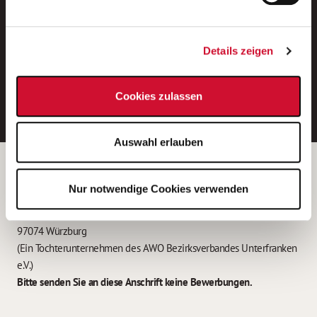
Neue Stellen per E-Mail.
Ein kostenloser Service von AWO
Details zeigen
Jobs.
E-Mail-Adresse eintragen
Cookies zulassen
Auswahl erlauben
Betreiber der Webseite
Nur notwendige Cookies verwenden
Garitz Bewirtschaftungsbetriebe GmbH
Kantstraße 45a
97074 Würzburg
(Ein Tochterunternehmen des AWO Bezirksverbandes Unterfranken
e.V.)
Bitte senden Sie an diese Anschrift keine Bewerbungen.