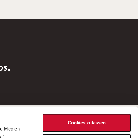
bs.
Social Media
Cookies zulassen
d
le Medien
rn
ir