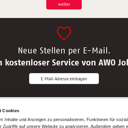
weiter
Neue Stellen per E-Mail.
n kostenloser Service von AWO Jo
E-Mail-Adresse eintragen
gstipps
Service
t Cookies
ls Altenpfleger*in
AWO Gliederungen nach Bundeslan
 Inhalte und Anzeigen zu personalisieren, Funktionen für sozia
ls Krankenpfleger*in
Stellenangebote nach Bundeslände
e Zugriffe auf unsere Website zu analysieren. Außerdem geben w