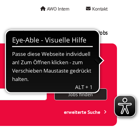
AWO Intern
Kontakt
AWO als Arbeitgeber
Mein AWO Jobs
Jobs finden
erweiterte Suche