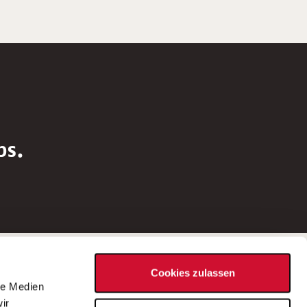
bs.
Social Media
Cookies zulassen
d
le Medien
rn
ir