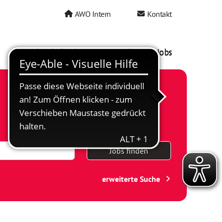
AWO Intern
Kontakt
AWO als Arbeitgeber
Mein AWO Jobs
Jobs finden
erweiterte Suche