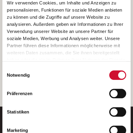
Ich bin damit einverstanden, dass meine personenbezogenen Daten
Wir verwenden Cookies, um Inhalte und Anzeigen zu
ausschließlich zum Zweck der Durchführung der Kontaktanfrage
personalisieren, Funktionen für soziale Medien anbieten
verarbeitet, auf IT- Systemen der Garitz Bewirtschaftungsbetriebe
zu können und die Zugriffe auf unsere Website zu
GmbH, Heinrich-von-Kleist-Straße 2, 97688 Bad Kissingen
analysieren. Außerdem geben wir Informationen zu Ihrer
(Betreiber) gespeichert und an die für das Stellenangebot
Verwendung unserer Website an unsere Partner für
verantwortliche Stelle zur Kontaktaufnahme weitergegeben
soziale Medien, Werbung und Analysen weiter. Unsere
werden.
Partner führen diese Informationen möglicherweise mit
Diese Einwilligungserklärung kann ich jederzeit gegenüber dem
weiteren Daten zusammen, die Sie ihnen bereitgestellt
Betreiber unter den im
Impressum
genannten Kontaktdaten
haben oder die sie im Rahmen Ihrer Nutzung der Dienste
widerrufen.
gesammelt haben.
Einwilligungsauswahl
Weitere Details können Sie der
Datenschutzerklärung
entnehmen.
Wenn Sie auf „Cookies zulassen“ klicken, so stimmen
Notwendig
Sie der Speicherung sämtlicher Cookies zu. Sie können
Ihre Einwilligung selbstverständlich jederzeit widerrufen,
weiter
Präferenzen
indem Sie die Cookie-Einstellungen aufrufen und diese
abändern. Weitere Informationen finden Sie in
unserer
Datenschutzerklärung
.
Statistiken
Marketing