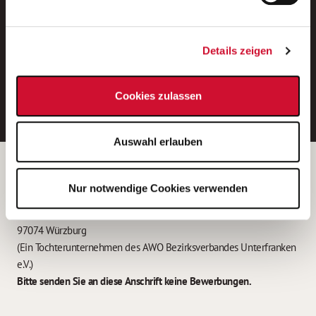
Neue Stellen per E-Mail.
Ein kostenloser Service von AWO
Details zeigen
Jobs.
E-Mail-Adresse eintragen
Cookies zulassen
Auswahl erlauben
Betreiber der Webseite
Nur notwendige Cookies verwenden
Garitz Bewirtschaftungsbetriebe GmbH
Kantstraße 45a
97074 Würzburg
(Ein Tochterunternehmen des AWO Bezirksverbandes Unterfranken
e.V.)
Bitte senden Sie an diese Anschrift keine Bewerbungen.