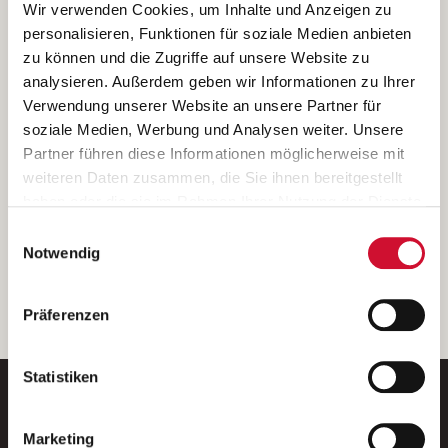
Ich bin damit einverstanden, dass meine personenbezogenen Daten
Wir verwenden Cookies, um Inhalte und Anzeigen zu
ausschließlich zum Zweck der Durchführung der Kontaktanfrage
personalisieren, Funktionen für soziale Medien anbieten
verarbeitet, auf IT- Systemen der Garitz Bewirtschaftungsbetriebe
zu können und die Zugriffe auf unsere Website zu
GmbH, Heinrich-von-Kleist-Straße 2, 97688 Bad Kissingen
analysieren. Außerdem geben wir Informationen zu Ihrer
(Betreiber) gespeichert und an die für das Stellenangebot
Verwendung unserer Website an unsere Partner für
verantwortliche Stelle zur Kontaktaufnahme weitergegeben
soziale Medien, Werbung und Analysen weiter. Unsere
werden.
Partner führen diese Informationen möglicherweise mit
Diese Einwilligungserklärung kann ich jederzeit gegenüber dem
weiteren Daten zusammen, die Sie ihnen bereitgestellt
Betreiber unter den im
Impressum
genannten Kontaktdaten
haben oder die sie im Rahmen Ihrer Nutzung der Dienste
widerrufen.
gesammelt haben.
Einwilligungsauswahl
Weitere Details können Sie der
Datenschutzerklärung
entnehmen.
Wenn Sie auf „Cookies zulassen“ klicken, so stimmen
Notwendig
Sie der Speicherung sämtlicher Cookies zu. Sie können
Ihre Einwilligung selbstverständlich jederzeit widerrufen,
weiter
Präferenzen
indem Sie die Cookie-Einstellungen aufrufen und diese
abändern. Weitere Informationen finden Sie in
unserer
Datenschutzerklärung
.
Statistiken
Marketing