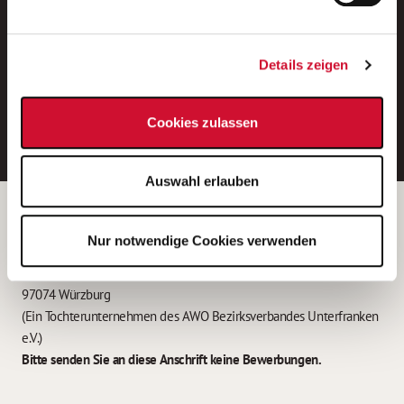
Neue Stellen per E-Mail.
Ein kostenloser Service von AWO
Details zeigen
Jobs.
E-Mail-Adresse eintragen
Cookies zulassen
Auswahl erlauben
Betreiber der Webseite
Nur notwendige Cookies verwenden
Garitz Bewirtschaftungsbetriebe GmbH
Kantstraße 45a
97074 Würzburg
(Ein Tochterunternehmen des AWO Bezirksverbandes Unterfranken
e.V.)
Bitte senden Sie an diese Anschrift keine Bewerbungen.