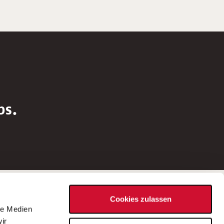
bs.
Social Media
Cookies zulassen
d
le Medien
rn
ir