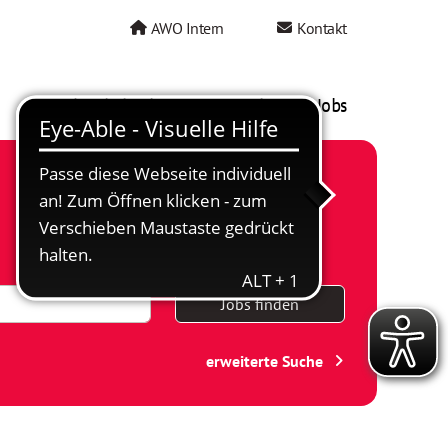
AWO Intern
Kontakt
AWO als Arbeitgeber
Mein AWO Jobs
Jobs finden
erweiterte Suche