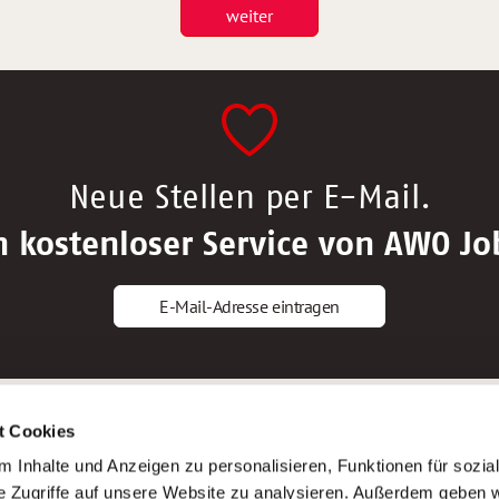
weiter
Neue Stellen per E-Mail.
n kostenloser Service von AWO Jo
E-Mail-Adresse eintragen
gstipps
Service
t Cookies
ls Altenpfleger*in
AWO Gliederungen nach Bundeslan
 Inhalte und Anzeigen zu personalisieren, Funktionen für sozia
ls Krankenpfleger*in
Stellenangebote nach Bundeslände
e Zugriffe auf unsere Website zu analysieren. Außerdem geben w