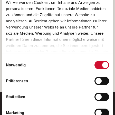
Ich bin damit einverstanden, dass meine personenbezogenen Daten
Wir verwenden Cookies, um Inhalte und Anzeigen zu
ausschließlich zum Zweck der Durchführung der Kontaktanfrage
personalisieren, Funktionen für soziale Medien anbieten
verarbeitet, auf IT- Systemen der Garitz Bewirtschaftungsbetriebe
zu können und die Zugriffe auf unsere Website zu
GmbH, Heinrich-von-Kleist-Straße 2, 97688 Bad Kissingen
analysieren. Außerdem geben wir Informationen zu Ihrer
(Betreiber) gespeichert und an die für das Stellenangebot
Verwendung unserer Website an unsere Partner für
verantwortliche Stelle zur Kontaktaufnahme weitergegeben
soziale Medien, Werbung und Analysen weiter. Unsere
werden.
Partner führen diese Informationen möglicherweise mit
Diese Einwilligungserklärung kann ich jederzeit gegenüber dem
weiteren Daten zusammen, die Sie ihnen bereitgestellt
Betreiber unter den im
Impressum
genannten Kontaktdaten
haben oder die sie im Rahmen Ihrer Nutzung der Dienste
widerrufen.
gesammelt haben.
Einwilligungsauswahl
Weitere Details können Sie der
Datenschutzerklärung
entnehmen.
Wenn Sie auf „Cookies zulassen“ klicken, so stimmen
Notwendig
Sie der Speicherung sämtlicher Cookies zu. Sie können
Ihre Einwilligung selbstverständlich jederzeit widerrufen,
weiter
Präferenzen
indem Sie die Cookie-Einstellungen aufrufen und diese
abändern. Weitere Informationen finden Sie in
unserer
Datenschutzerklärung
.
Statistiken
Marketing