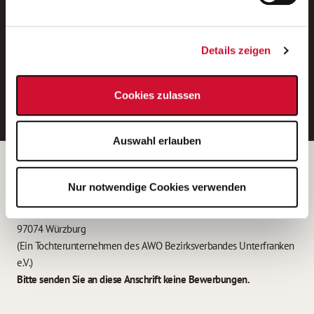
Neue Stellen per E-Mail.
Ein kostenloser Service von AWO
Details zeigen
Jobs.
E-Mail-Adresse eintragen
Cookies zulassen
Auswahl erlauben
Betreiber der Webseite
Nur notwendige Cookies verwenden
Garitz Bewirtschaftungsbetriebe GmbH
Kantstraße 45a
97074 Würzburg
(Ein Tochterunternehmen des AWO Bezirksverbandes Unterfranken
e.V.)
Bitte senden Sie an diese Anschrift keine Bewerbungen.