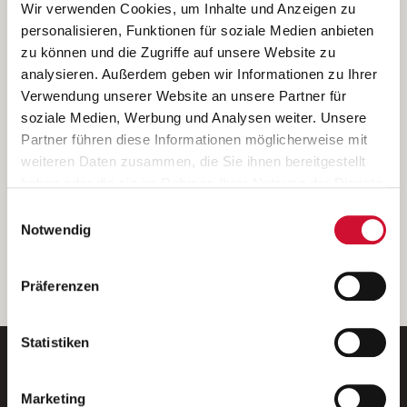
Ich bin damit einverstanden, dass meine personenbezogenen Daten
Wir verwenden Cookies, um Inhalte und Anzeigen zu
ausschließlich zum Zweck der Durchführung der Kontaktanfrage
personalisieren, Funktionen für soziale Medien anbieten
verarbeitet, auf IT- Systemen der Garitz Bewirtschaftungsbetriebe
zu können und die Zugriffe auf unsere Website zu
GmbH, Heinrich-von-Kleist-Straße 2, 97688 Bad Kissingen
analysieren. Außerdem geben wir Informationen zu Ihrer
(Betreiber) gespeichert und an die für das Stellenangebot
Verwendung unserer Website an unsere Partner für
verantwortliche Stelle zur Kontaktaufnahme weitergegeben
soziale Medien, Werbung und Analysen weiter. Unsere
werden.
Partner führen diese Informationen möglicherweise mit
Diese Einwilligungserklärung kann ich jederzeit gegenüber dem
weiteren Daten zusammen, die Sie ihnen bereitgestellt
Betreiber unter den im
Impressum
genannten Kontaktdaten
haben oder die sie im Rahmen Ihrer Nutzung der Dienste
widerrufen.
gesammelt haben.
Einwilligungsauswahl
Weitere Details können Sie der
Datenschutzerklärung
entnehmen.
Wenn Sie auf „Cookies zulassen“ klicken, so stimmen
Notwendig
Sie der Speicherung sämtlicher Cookies zu. Sie können
Ihre Einwilligung selbstverständlich jederzeit widerrufen,
weiter
Präferenzen
indem Sie die Cookie-Einstellungen aufrufen und diese
abändern. Weitere Informationen finden Sie in
unserer
Datenschutzerklärung
.
Statistiken
Marketing