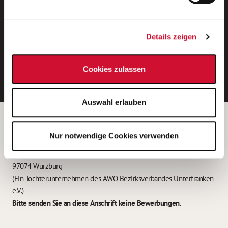
Neue Stellen per E-Mail.
Ein kostenloser Service von AWO
Details zeigen
Jobs.
E-Mail-Adresse eintragen
Cookies zulassen
Auswahl erlauben
Betreiber der Webseite
Nur notwendige Cookies verwenden
Garitz Bewirtschaftungsbetriebe GmbH
Kantstraße 45a
97074 Würzburg
(Ein Tochterunternehmen des AWO Bezirksverbandes Unterfranken
e.V.)
Bitte senden Sie an diese Anschrift keine Bewerbungen.