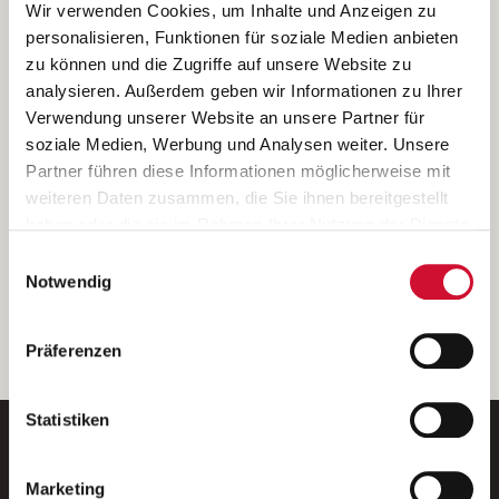
Ich bin damit einverstanden, dass meine personenbezogenen Daten
Wir verwenden Cookies, um Inhalte und Anzeigen zu
ausschließlich zum Zweck der Durchführung der Kontaktanfrage
personalisieren, Funktionen für soziale Medien anbieten
verarbeitet, auf IT- Systemen der Garitz Bewirtschaftungsbetriebe
zu können und die Zugriffe auf unsere Website zu
GmbH, Heinrich-von-Kleist-Straße 2, 97688 Bad Kissingen
analysieren. Außerdem geben wir Informationen zu Ihrer
(Betreiber) gespeichert und an die für das Stellenangebot
Verwendung unserer Website an unsere Partner für
verantwortliche Stelle zur Kontaktaufnahme weitergegeben
soziale Medien, Werbung und Analysen weiter. Unsere
werden.
Partner führen diese Informationen möglicherweise mit
Diese Einwilligungserklärung kann ich jederzeit gegenüber dem
weiteren Daten zusammen, die Sie ihnen bereitgestellt
Betreiber unter den im
Impressum
genannten Kontaktdaten
haben oder die sie im Rahmen Ihrer Nutzung der Dienste
widerrufen.
gesammelt haben.
Einwilligungsauswahl
Weitere Details können Sie der
Datenschutzerklärung
entnehmen.
Wenn Sie auf „Cookies zulassen“ klicken, so stimmen
Notwendig
Sie der Speicherung sämtlicher Cookies zu. Sie können
Ihre Einwilligung selbstverständlich jederzeit widerrufen,
weiter
Präferenzen
indem Sie die Cookie-Einstellungen aufrufen und diese
abändern. Weitere Informationen finden Sie in
unserer
Datenschutzerklärung
.
Statistiken
Marketing