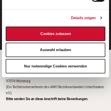
Neue Stellen per E-Mail.
Ein kostenloser Service von AWO
Details zeigen
Jobs.
E-Mail-Adresse eintragen
Cookies zulassen
Auswahl erlauben
Betreiber der Webseite
Nur notwendige Cookies verwenden
Garitz Bewirtschaftungsbetriebe GmbH
Kantstraße 45a
97074 Würzburg
(Ein Tochterunternehmen des AWO Bezirksverbandes Unterfranken
e.V.)
Bitte senden Sie an diese Anschrift keine Bewerbungen.