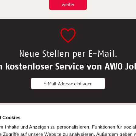
weiter
Neue Stellen per E-Mail.
n kostenloser Service von AWO Jo
E-Mail-Adresse eintragen
gstipps
Service
t Cookies
ls Altenpfleger*in
AWO Gliederungen nach Bundeslan
 Inhalte und Anzeigen zu personalisieren, Funktionen für sozia
ls Krankenpfleger*in
Stellenangebote nach Bundeslände
e Zugriffe auf unsere Website zu analysieren. Außerdem geben w