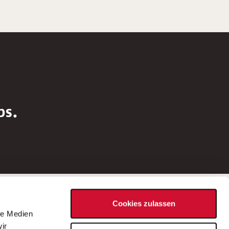
bs.
Social Media
Cookies zulassen
d
le Medien
rn
ir