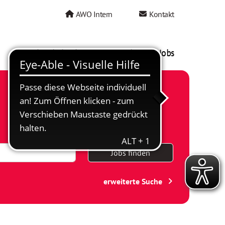
AWO Intern
Kontakt
AWO als Arbeitgeber
Mein AWO Jobs
Jobs finden
erweiterte Suche