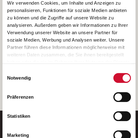
Ich bin damit einverstanden, dass meine personenbezogenen Daten
Wir verwenden Cookies, um Inhalte und Anzeigen zu
ausschließlich zum Zweck der Durchführung der Kontaktanfrage
personalisieren, Funktionen für soziale Medien anbieten
verarbeitet, auf IT- Systemen der Garitz Bewirtschaftungsbetriebe
zu können und die Zugriffe auf unsere Website zu
GmbH, Heinrich-von-Kleist-Straße 2, 97688 Bad Kissingen
analysieren. Außerdem geben wir Informationen zu Ihrer
(Betreiber) gespeichert und an die für das Stellenangebot
Verwendung unserer Website an unsere Partner für
verantwortliche Stelle zur Kontaktaufnahme weitergegeben
soziale Medien, Werbung und Analysen weiter. Unsere
werden.
Partner führen diese Informationen möglicherweise mit
Diese Einwilligungserklärung kann ich jederzeit gegenüber dem
weiteren Daten zusammen, die Sie ihnen bereitgestellt
Betreiber unter den im
Impressum
genannten Kontaktdaten
haben oder die sie im Rahmen Ihrer Nutzung der Dienste
widerrufen.
gesammelt haben.
Einwilligungsauswahl
Weitere Details können Sie der
Datenschutzerklärung
entnehmen.
Wenn Sie auf „Cookies zulassen“ klicken, so stimmen
Notwendig
Sie der Speicherung sämtlicher Cookies zu. Sie können
Ihre Einwilligung selbstverständlich jederzeit widerrufen,
weiter
Präferenzen
indem Sie die Cookie-Einstellungen aufrufen und diese
abändern. Weitere Informationen finden Sie in
unserer
Datenschutzerklärung
.
Statistiken
Marketing