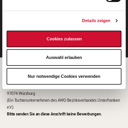
Neue Stellen per E-Mail.
Ein kostenloser Service von AWO
Details zeigen
Jobs.
E-Mail-Adresse eintragen
Cookies zulassen
Auswahl erlauben
Betreiber der Webseite
Nur notwendige Cookies verwenden
Garitz Bewirtschaftungsbetriebe GmbH
Kantstraße 45a
97074 Würzburg
(Ein Tochterunternehmen des AWO Bezirksverbandes Unterfranken
e.V.)
Bitte senden Sie an diese Anschrift keine Bewerbungen.