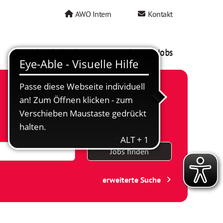
AWO Intern
Kontakt
AWO als Arbeitgeber
Mein AWO Jobs
Jobs finden
erweiterte Suche