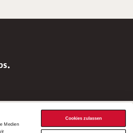
bs.
Social Media
Cookies zulassen
d
le Medien
rn
ir