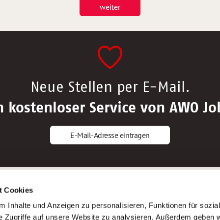
weiter
Neue Stellen per E-Mail.
n kostenloser Service von AWO Jo
E-Mail-Adresse eintragen
gstipps
Service
t Cookies
ls Altenpfleger*in
AWO Gliederungen nach Bundeslan
 Inhalte und Anzeigen zu personalisieren, Funktionen für sozia
ls Krankenpfleger*in
Stellenangebote nach Bundeslände
e Zugriffe auf unsere Website zu analysieren. Außerdem geben w