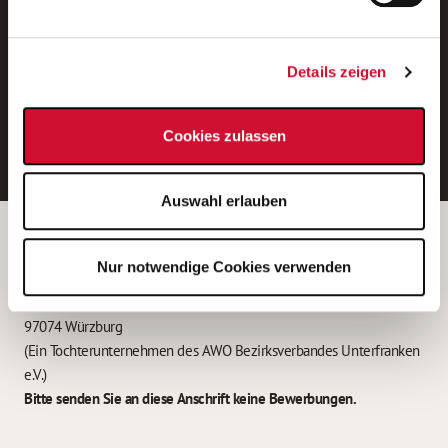
Neue Stellen per E-Mail.
Ein kostenloser Service von AWO
Details zeigen
Jobs.
E-Mail-Adresse eintragen
Cookies zulassen
Auswahl erlauben
Betreiber der Webseite
Nur notwendige Cookies verwenden
Garitz Bewirtschaftungsbetriebe GmbH
Kantstraße 45a
97074 Würzburg
(Ein Tochterunternehmen des AWO Bezirksverbandes Unterfranken
e.V.)
Bitte senden Sie an diese Anschrift keine Bewerbungen.