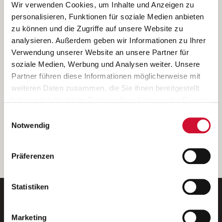
Ich bin damit einverstanden, dass meine personenbezogenen Daten
Wir verwenden Cookies, um Inhalte und Anzeigen zu
ausschließlich zum Zweck der Durchführung der Kontaktanfrage
personalisieren, Funktionen für soziale Medien anbieten
verarbeitet, auf IT- Systemen der Garitz Bewirtschaftungsbetriebe
zu können und die Zugriffe auf unsere Website zu
GmbH, Heinrich-von-Kleist-Straße 2, 97688 Bad Kissingen
analysieren. Außerdem geben wir Informationen zu Ihrer
(Betreiber) gespeichert und an die für das Stellenangebot
Verwendung unserer Website an unsere Partner für
verantwortliche Stelle zur Kontaktaufnahme weitergegeben
soziale Medien, Werbung und Analysen weiter. Unsere
werden.
Partner führen diese Informationen möglicherweise mit
Diese Einwilligungserklärung kann ich jederzeit gegenüber dem
weiteren Daten zusammen, die Sie ihnen bereitgestellt
Betreiber unter den im
Impressum
genannten Kontaktdaten
haben oder die sie im Rahmen Ihrer Nutzung der Dienste
widerrufen.
gesammelt haben.
Einwilligungsauswahl
Weitere Details können Sie der
Datenschutzerklärung
entnehmen.
Wenn Sie auf „Cookies zulassen“ klicken, so stimmen
Notwendig
Sie der Speicherung sämtlicher Cookies zu. Sie können
Ihre Einwilligung selbstverständlich jederzeit widerrufen,
weiter
Präferenzen
indem Sie die Cookie-Einstellungen aufrufen und diese
abändern. Weitere Informationen finden Sie in
unserer
Datenschutzerklärung
.
Statistiken
Marketing