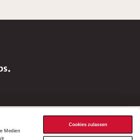
bs.
Social Media
Cookies zulassen
d
le Medien
rn
ir