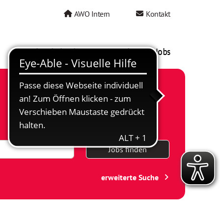
AWO Intern
Kontakt
AWO als Arbeitgeber
Mein AWO Jobs
Jobs finden
erweiterte Suche