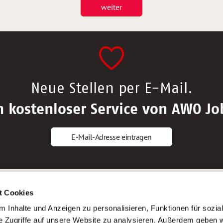
weiter
Neue Stellen per E-Mail.
n kostenloser Service von AWO Jo
E-Mail-Adresse eintragen
gstipps
Service
t Cookies
ls Altenpfleger*in
AWO Gliederungen nach Bundeslan
 Inhalte und Anzeigen zu personalisieren, Funktionen für sozia
ls Krankenpfleger*in
Stellenangebote nach Bundeslände
e Zugriffe auf unsere Website zu analysieren. Außerdem geben w