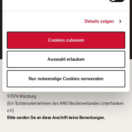
Neue Stellen per E-Mail.
Ein kostenloser Service von AWO
Details zeigen
Jobs.
E-Mail-Adresse eintragen
Cookies zulassen
Auswahl erlauben
Betreiber der Webseite
Nur notwendige Cookies verwenden
Garitz Bewirtschaftungsbetriebe GmbH
Kantstraße 45a
97074 Würzburg
(Ein Tochterunternehmen des AWO Bezirksverbandes Unterfranken
e.V.)
Bitte senden Sie an diese Anschrift keine Bewerbungen.