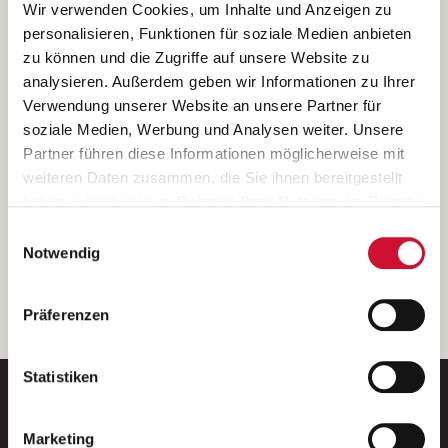
Ich bin damit einverstanden, dass meine personenbezogenen Daten
Wir verwenden Cookies, um Inhalte und Anzeigen zu
ausschließlich zum Zweck der Durchführung der Kontaktanfrage
personalisieren, Funktionen für soziale Medien anbieten
verarbeitet, auf IT- Systemen der Garitz Bewirtschaftungsbetriebe
zu können und die Zugriffe auf unsere Website zu
GmbH, Heinrich-von-Kleist-Straße 2, 97688 Bad Kissingen
analysieren. Außerdem geben wir Informationen zu Ihrer
(Betreiber) gespeichert und an die für das Stellenangebot
Verwendung unserer Website an unsere Partner für
verantwortliche Stelle zur Kontaktaufnahme weitergegeben
soziale Medien, Werbung und Analysen weiter. Unsere
werden.
Partner führen diese Informationen möglicherweise mit
Diese Einwilligungserklärung kann ich jederzeit gegenüber dem
weiteren Daten zusammen, die Sie ihnen bereitgestellt
Betreiber unter den im
Impressum
genannten Kontaktdaten
haben oder die sie im Rahmen Ihrer Nutzung der Dienste
widerrufen.
gesammelt haben.
Einwilligungsauswahl
Weitere Details können Sie der
Datenschutzerklärung
entnehmen.
Wenn Sie auf „Cookies zulassen“ klicken, so stimmen
Notwendig
Sie der Speicherung sämtlicher Cookies zu. Sie können
Ihre Einwilligung selbstverständlich jederzeit widerrufen,
weiter
Präferenzen
indem Sie die Cookie-Einstellungen aufrufen und diese
abändern. Weitere Informationen finden Sie in
unserer
Datenschutzerklärung
.
Statistiken
Marketing