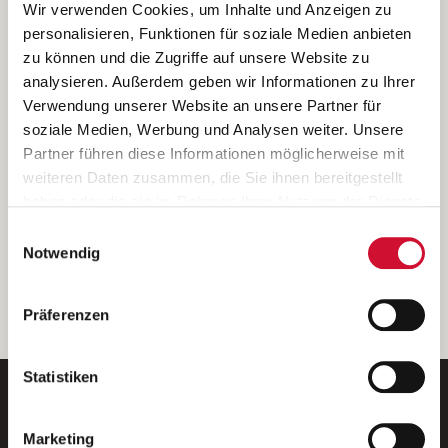
Ich bin damit einverstanden, dass meine personenbezogenen Daten
Wir verwenden Cookies, um Inhalte und Anzeigen zu
ausschließlich zum Zweck der Durchführung der Kontaktanfrage
personalisieren, Funktionen für soziale Medien anbieten
verarbeitet, auf IT- Systemen der Garitz Bewirtschaftungsbetriebe
zu können und die Zugriffe auf unsere Website zu
GmbH, Heinrich-von-Kleist-Straße 2, 97688 Bad Kissingen
analysieren. Außerdem geben wir Informationen zu Ihrer
(Betreiber) gespeichert und an die für das Stellenangebot
Verwendung unserer Website an unsere Partner für
verantwortliche Stelle zur Kontaktaufnahme weitergegeben
soziale Medien, Werbung und Analysen weiter. Unsere
werden.
Partner führen diese Informationen möglicherweise mit
Diese Einwilligungserklärung kann ich jederzeit gegenüber dem
weiteren Daten zusammen, die Sie ihnen bereitgestellt
Betreiber unter den im
Impressum
genannten Kontaktdaten
haben oder die sie im Rahmen Ihrer Nutzung der Dienste
widerrufen.
gesammelt haben.
Einwilligungsauswahl
Weitere Details können Sie der
Datenschutzerklärung
entnehmen.
Wenn Sie auf „Cookies zulassen“ klicken, so stimmen
Notwendig
Sie der Speicherung sämtlicher Cookies zu. Sie können
Ihre Einwilligung selbstverständlich jederzeit widerrufen,
weiter
Präferenzen
indem Sie die Cookie-Einstellungen aufrufen und diese
abändern. Weitere Informationen finden Sie in
unserer
Datenschutzerklärung
.
Statistiken
Marketing