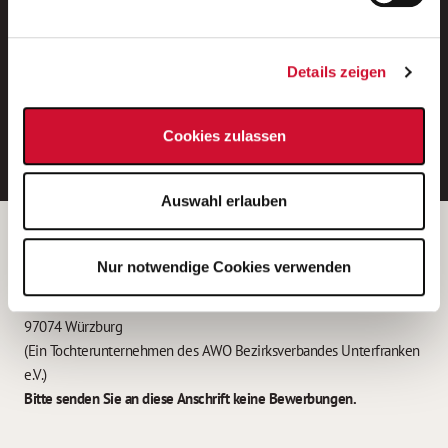
Neue Stellen per E-Mail.
Ein kostenloser Service von AWO
Details zeigen
Jobs.
E-Mail-Adresse eintragen
Cookies zulassen
Auswahl erlauben
Betreiber der Webseite
Nur notwendige Cookies verwenden
Garitz Bewirtschaftungsbetriebe GmbH
Kantstraße 45a
97074 Würzburg
(Ein Tochterunternehmen des AWO Bezirksverbandes Unterfranken
e.V.)
Bitte senden Sie an diese Anschrift keine Bewerbungen.