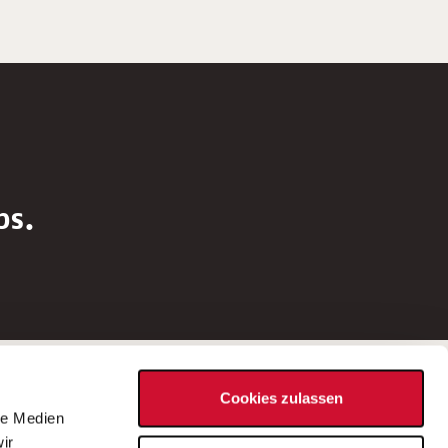
bs.
Social Media
Cookies zulassen
d
le Medien
rn
ir