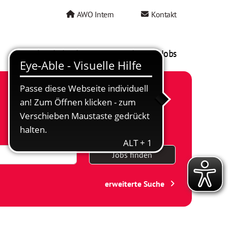
AWO Intern
Kontakt
AWO als Arbeitgeber
Mein AWO Jobs
Jobs finden
erweiterte Suche