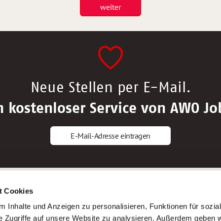
weiter
Neue Stellen per E-Mail.
n kostenloser Service von AWO Jo
E-Mail-Adresse eintragen
gstipps
Service
t Cookies
ls Altenpfleger*in
AWO Gliederungen nach Bundeslan
 Inhalte und Anzeigen zu personalisieren, Funktionen für sozia
ls Krankenpfleger*in
Stellenangebote nach Bundeslände
e Zugriffe auf unsere Website zu analysieren. Außerdem geben w