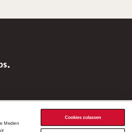
bs.
Social Media
Cookies zulassen
d
le Medien
rn
ir