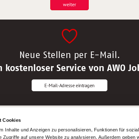
weiter
Neue Stellen per E-Mail.
n kostenloser Service von AWO Jo
E-Mail-Adresse eintragen
gstipps
Service
t Cookies
ls Altenpfleger*in
AWO Gliederungen nach Bundeslan
 Inhalte und Anzeigen zu personalisieren, Funktionen für sozia
ls Krankenpfleger*in
Stellenangebote nach Bundeslände
e Zugriffe auf unsere Website zu analysieren. Außerdem geben w