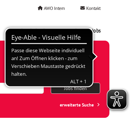
AWO Intern
Kontakt
AWO als Arbeitgeber
Mein AWO Jobs
Jobs finden
erweiterte Suche