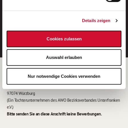
Neue Stellen per E-Mail.
Ein kostenloser Service von AWO
Details zeigen
Jobs.
E-Mail-Adresse eintragen
Cookies zulassen
Auswahl erlauben
Betreiber der Webseite
Nur notwendige Cookies verwenden
Garitz Bewirtschaftungsbetriebe GmbH
Kantstraße 45a
97074 Würzburg
(Ein Tochterunternehmen des AWO Bezirksverbandes Unterfranken
e.V.)
Bitte senden Sie an diese Anschrift keine Bewerbungen.