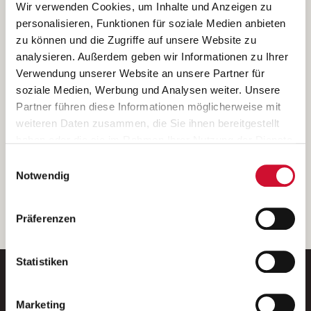
Ich bin damit einverstanden, dass meine personenbezogenen Daten
Wir verwenden Cookies, um Inhalte und Anzeigen zu
ausschließlich zum Zweck der Durchführung der Kontaktanfrage
personalisieren, Funktionen für soziale Medien anbieten
verarbeitet, auf IT- Systemen der Garitz Bewirtschaftungsbetriebe
zu können und die Zugriffe auf unsere Website zu
GmbH, Heinrich-von-Kleist-Straße 2, 97688 Bad Kissingen
analysieren. Außerdem geben wir Informationen zu Ihrer
(Betreiber) gespeichert und an die für das Stellenangebot
Verwendung unserer Website an unsere Partner für
verantwortliche Stelle zur Kontaktaufnahme weitergegeben
soziale Medien, Werbung und Analysen weiter. Unsere
werden.
Partner führen diese Informationen möglicherweise mit
Diese Einwilligungserklärung kann ich jederzeit gegenüber dem
weiteren Daten zusammen, die Sie ihnen bereitgestellt
Betreiber unter den im
Impressum
genannten Kontaktdaten
haben oder die sie im Rahmen Ihrer Nutzung der Dienste
widerrufen.
gesammelt haben.
Einwilligungsauswahl
Weitere Details können Sie der
Datenschutzerklärung
entnehmen.
Wenn Sie auf „Cookies zulassen“ klicken, so stimmen
Notwendig
Sie der Speicherung sämtlicher Cookies zu. Sie können
Ihre Einwilligung selbstverständlich jederzeit widerrufen,
weiter
Präferenzen
indem Sie die Cookie-Einstellungen aufrufen und diese
abändern. Weitere Informationen finden Sie in
unserer
Datenschutzerklärung
.
Statistiken
Marketing