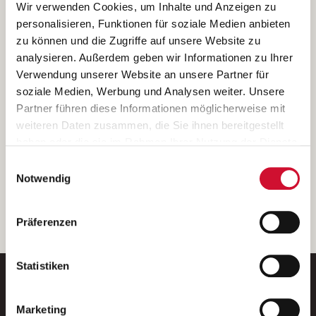
Ich bin damit einverstanden, dass meine personenbezogenen Daten
Wir verwenden Cookies, um Inhalte und Anzeigen zu
ausschließlich zum Zweck der Durchführung der Kontaktanfrage
personalisieren, Funktionen für soziale Medien anbieten
verarbeitet, auf IT- Systemen der Garitz Bewirtschaftungsbetriebe
zu können und die Zugriffe auf unsere Website zu
GmbH, Heinrich-von-Kleist-Straße 2, 97688 Bad Kissingen
analysieren. Außerdem geben wir Informationen zu Ihrer
(Betreiber) gespeichert und an die für das Stellenangebot
Verwendung unserer Website an unsere Partner für
verantwortliche Stelle zur Kontaktaufnahme weitergegeben
soziale Medien, Werbung und Analysen weiter. Unsere
werden.
Partner führen diese Informationen möglicherweise mit
Diese Einwilligungserklärung kann ich jederzeit gegenüber dem
weiteren Daten zusammen, die Sie ihnen bereitgestellt
Betreiber unter den im
Impressum
genannten Kontaktdaten
haben oder die sie im Rahmen Ihrer Nutzung der Dienste
widerrufen.
gesammelt haben.
Einwilligungsauswahl
Weitere Details können Sie der
Datenschutzerklärung
entnehmen.
Wenn Sie auf „Cookies zulassen“ klicken, so stimmen
Notwendig
Sie der Speicherung sämtlicher Cookies zu. Sie können
Ihre Einwilligung selbstverständlich jederzeit widerrufen,
weiter
Präferenzen
indem Sie die Cookie-Einstellungen aufrufen und diese
abändern. Weitere Informationen finden Sie in
unserer
Datenschutzerklärung
.
Statistiken
Marketing