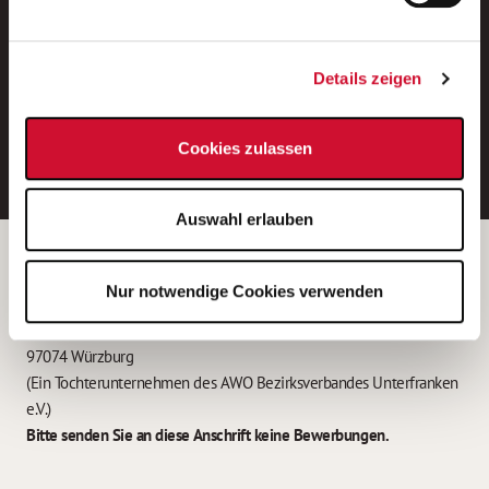
Neue Stellen per E-Mail.
Ein kostenloser Service von AWO
Details zeigen
Jobs.
E-Mail-Adresse eintragen
Cookies zulassen
Auswahl erlauben
Betreiber der Webseite
Nur notwendige Cookies verwenden
Garitz Bewirtschaftungsbetriebe GmbH
Kantstraße 45a
97074 Würzburg
(Ein Tochterunternehmen des AWO Bezirksverbandes Unterfranken
e.V.)
Bitte senden Sie an diese Anschrift keine Bewerbungen.