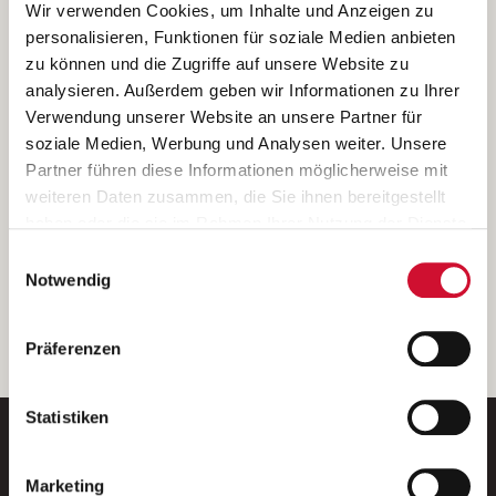
Ich bin damit einverstanden, dass meine personenbezogenen Daten
Wir verwenden Cookies, um Inhalte und Anzeigen zu
ausschließlich zum Zweck der Durchführung der Kontaktanfrage
personalisieren, Funktionen für soziale Medien anbieten
verarbeitet, auf IT- Systemen der Garitz Bewirtschaftungsbetriebe
zu können und die Zugriffe auf unsere Website zu
GmbH, Heinrich-von-Kleist-Straße 2, 97688 Bad Kissingen
analysieren. Außerdem geben wir Informationen zu Ihrer
(Betreiber) gespeichert und an die für das Stellenangebot
Verwendung unserer Website an unsere Partner für
verantwortliche Stelle zur Kontaktaufnahme weitergegeben
soziale Medien, Werbung und Analysen weiter. Unsere
werden.
Partner führen diese Informationen möglicherweise mit
Diese Einwilligungserklärung kann ich jederzeit gegenüber dem
weiteren Daten zusammen, die Sie ihnen bereitgestellt
Betreiber unter den im
Impressum
genannten Kontaktdaten
haben oder die sie im Rahmen Ihrer Nutzung der Dienste
widerrufen.
gesammelt haben.
Einwilligungsauswahl
Weitere Details können Sie der
Datenschutzerklärung
entnehmen.
Wenn Sie auf „Cookies zulassen“ klicken, so stimmen
Notwendig
Sie der Speicherung sämtlicher Cookies zu. Sie können
Ihre Einwilligung selbstverständlich jederzeit widerrufen,
weiter
Präferenzen
indem Sie die Cookie-Einstellungen aufrufen und diese
abändern. Weitere Informationen finden Sie in
unserer
Datenschutzerklärung
.
Statistiken
Marketing