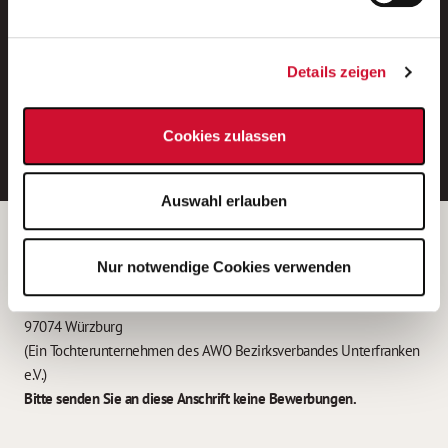
Neue Stellen per E-Mail.
Ein kostenloser Service von AWO
Details zeigen
Jobs.
E-Mail-Adresse eintragen
Cookies zulassen
Auswahl erlauben
Betreiber der Webseite
Nur notwendige Cookies verwenden
Garitz Bewirtschaftungsbetriebe GmbH
Kantstraße 45a
97074 Würzburg
(Ein Tochterunternehmen des AWO Bezirksverbandes Unterfranken
e.V.)
Bitte senden Sie an diese Anschrift keine Bewerbungen.