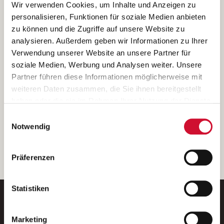
Ich bin damit einverstanden, dass meine personenbezogenen Daten
Wir verwenden Cookies, um Inhalte und Anzeigen zu
ausschließlich zum Zweck der Durchführung der Kontaktanfrage
personalisieren, Funktionen für soziale Medien anbieten
verarbeitet, auf IT- Systemen der Garitz Bewirtschaftungsbetriebe
zu können und die Zugriffe auf unsere Website zu
GmbH, Heinrich-von-Kleist-Straße 2, 97688 Bad Kissingen
analysieren. Außerdem geben wir Informationen zu Ihrer
(Betreiber) gespeichert und an die für das Stellenangebot
Verwendung unserer Website an unsere Partner für
verantwortliche Stelle zur Kontaktaufnahme weitergegeben
soziale Medien, Werbung und Analysen weiter. Unsere
werden.
Partner führen diese Informationen möglicherweise mit
Diese Einwilligungserklärung kann ich jederzeit gegenüber dem
weiteren Daten zusammen, die Sie ihnen bereitgestellt
Betreiber unter den im
Impressum
genannten Kontaktdaten
haben oder die sie im Rahmen Ihrer Nutzung der Dienste
widerrufen.
gesammelt haben.
Einwilligungsauswahl
Weitere Details können Sie der
Datenschutzerklärung
entnehmen.
Wenn Sie auf „Cookies zulassen“ klicken, so stimmen
Notwendig
Sie der Speicherung sämtlicher Cookies zu. Sie können
Ihre Einwilligung selbstverständlich jederzeit widerrufen,
weiter
Präferenzen
indem Sie die Cookie-Einstellungen aufrufen und diese
abändern. Weitere Informationen finden Sie in
unserer
Datenschutzerklärung
.
Statistiken
Marketing