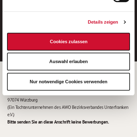
Neue Stellen per E-Mail.
Ein kostenloser Service von AWO
Details zeigen
Jobs.
E-Mail-Adresse eintragen
Cookies zulassen
Auswahl erlauben
Betreiber der Webseite
Nur notwendige Cookies verwenden
Garitz Bewirtschaftungsbetriebe GmbH
Kantstraße 45a
97074 Würzburg
(Ein Tochterunternehmen des AWO Bezirksverbandes Unterfranken
e.V.)
Bitte senden Sie an diese Anschrift keine Bewerbungen.