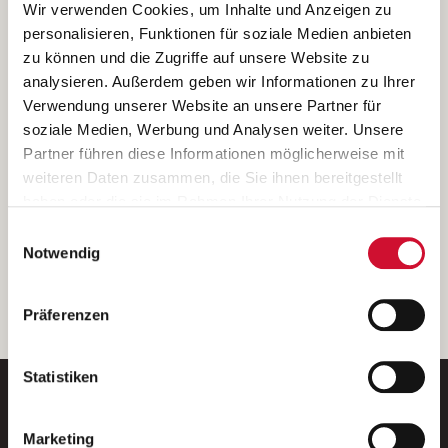
Ich bin damit einverstanden, dass meine personenbezogenen Daten
Wir verwenden Cookies, um Inhalte und Anzeigen zu
ausschließlich zum Zweck der Durchführung der Kontaktanfrage
personalisieren, Funktionen für soziale Medien anbieten
verarbeitet, auf IT- Systemen der Garitz Bewirtschaftungsbetriebe
zu können und die Zugriffe auf unsere Website zu
GmbH, Heinrich-von-Kleist-Straße 2, 97688 Bad Kissingen
analysieren. Außerdem geben wir Informationen zu Ihrer
(Betreiber) gespeichert und an die für das Stellenangebot
Verwendung unserer Website an unsere Partner für
verantwortliche Stelle zur Kontaktaufnahme weitergegeben
soziale Medien, Werbung und Analysen weiter. Unsere
werden.
Partner führen diese Informationen möglicherweise mit
Diese Einwilligungserklärung kann ich jederzeit gegenüber dem
weiteren Daten zusammen, die Sie ihnen bereitgestellt
Betreiber unter den im
Impressum
genannten Kontaktdaten
haben oder die sie im Rahmen Ihrer Nutzung der Dienste
widerrufen.
gesammelt haben.
Einwilligungsauswahl
Weitere Details können Sie der
Datenschutzerklärung
entnehmen.
Wenn Sie auf „Cookies zulassen“ klicken, so stimmen
Notwendig
Sie der Speicherung sämtlicher Cookies zu. Sie können
Ihre Einwilligung selbstverständlich jederzeit widerrufen,
weiter
Präferenzen
indem Sie die Cookie-Einstellungen aufrufen und diese
abändern. Weitere Informationen finden Sie in
unserer
Datenschutzerklärung
.
Statistiken
Marketing