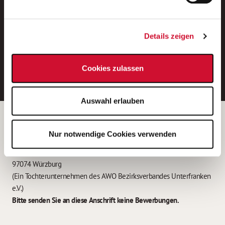
Neue Stellen per E-Mail.
Ein kostenloser Service von AWO
Details zeigen
Jobs.
E-Mail-Adresse eintragen
Cookies zulassen
Auswahl erlauben
Betreiber der Webseite
Nur notwendige Cookies verwenden
Garitz Bewirtschaftungsbetriebe GmbH
Kantstraße 45a
97074 Würzburg
(Ein Tochterunternehmen des AWO Bezirksverbandes Unterfranken
e.V.)
Bitte senden Sie an diese Anschrift keine Bewerbungen.