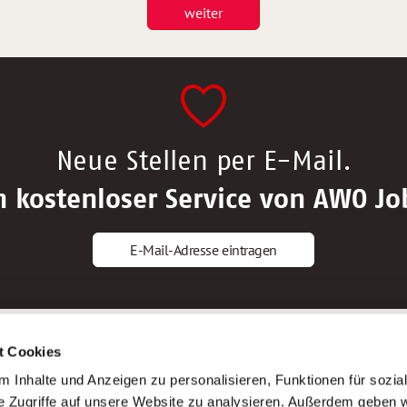
weiter
Neue Stellen per E-Mail.
n kostenloser Service von AWO Jo
E-Mail-Adresse eintragen
gstipps
Service
t Cookies
ls Altenpfleger*in
AWO Gliederungen nach Bundeslan
 Inhalte und Anzeigen zu personalisieren, Funktionen für sozia
ls Krankenpfleger*in
Stellenangebote nach Bundeslände
e Zugriffe auf unsere Website zu analysieren. Außerdem geben w