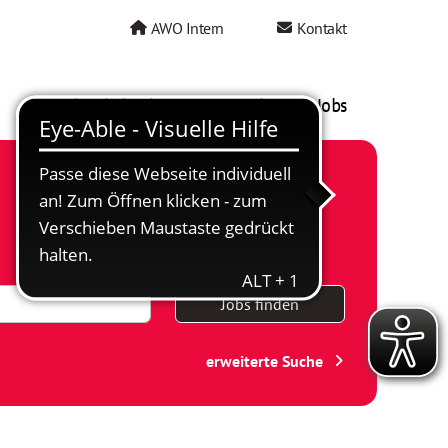
AWO Intern
Kontakt
AWO als Arbeitgeber
Mein AWO Jobs
Jobs finden
erweiterte Suche