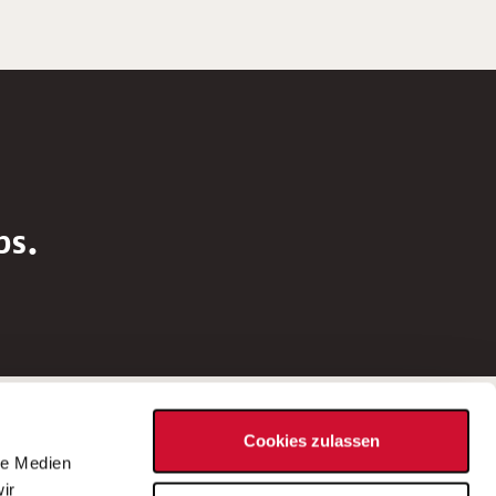
bs.
Social Media
Cookies zulassen
d
le Medien
rn
ir