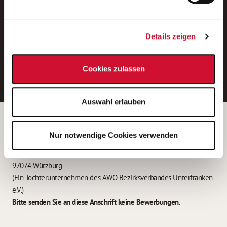
Neue Stellen per E-Mail.
Ein kostenloser Service von AWO
Details zeigen
Jobs.
E-Mail-Adresse eintragen
Cookies zulassen
Auswahl erlauben
Betreiber der Webseite
Nur notwendige Cookies verwenden
Garitz Bewirtschaftungsbetriebe GmbH
Kantstraße 45a
97074 Würzburg
(Ein Tochterunternehmen des AWO Bezirksverbandes Unterfranken
e.V.)
Bitte senden Sie an diese Anschrift keine Bewerbungen.