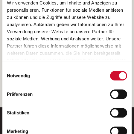
Ich bin damit einverstanden, dass meine personenbezogenen Daten
Wir verwenden Cookies, um Inhalte und Anzeigen zu
ausschließlich zum Zweck der Durchführung der Kontaktanfrage
personalisieren, Funktionen für soziale Medien anbieten
verarbeitet, auf IT- Systemen der Garitz Bewirtschaftungsbetriebe
zu können und die Zugriffe auf unsere Website zu
GmbH, Heinrich-von-Kleist-Straße 2, 97688 Bad Kissingen
analysieren. Außerdem geben wir Informationen zu Ihrer
(Betreiber) gespeichert und an die für das Stellenangebot
Verwendung unserer Website an unsere Partner für
verantwortliche Stelle zur Kontaktaufnahme weitergegeben
soziale Medien, Werbung und Analysen weiter. Unsere
werden.
Partner führen diese Informationen möglicherweise mit
Diese Einwilligungserklärung kann ich jederzeit gegenüber dem
weiteren Daten zusammen, die Sie ihnen bereitgestellt
Betreiber unter den im
Impressum
genannten Kontaktdaten
haben oder die sie im Rahmen Ihrer Nutzung der Dienste
widerrufen.
gesammelt haben.
Einwilligungsauswahl
Weitere Details können Sie der
Datenschutzerklärung
entnehmen.
Wenn Sie auf „Cookies zulassen“ klicken, so stimmen
Notwendig
Sie der Speicherung sämtlicher Cookies zu. Sie können
Ihre Einwilligung selbstverständlich jederzeit widerrufen,
weiter
Präferenzen
indem Sie die Cookie-Einstellungen aufrufen und diese
abändern. Weitere Informationen finden Sie in
unserer
Datenschutzerklärung
.
Statistiken
Marketing