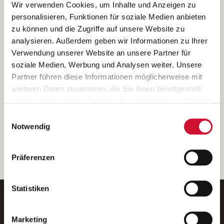
Ich bin damit einverstanden, dass meine personenbezogenen Daten
Wir verwenden Cookies, um Inhalte und Anzeigen zu
ausschließlich zum Zweck der Durchführung der Kontaktanfrage
personalisieren, Funktionen für soziale Medien anbieten
verarbeitet, auf IT- Systemen der Garitz Bewirtschaftungsbetriebe
zu können und die Zugriffe auf unsere Website zu
GmbH, Heinrich-von-Kleist-Straße 2, 97688 Bad Kissingen
analysieren. Außerdem geben wir Informationen zu Ihrer
(Betreiber) gespeichert und an die für das Stellenangebot
Verwendung unserer Website an unsere Partner für
verantwortliche Stelle zur Kontaktaufnahme weitergegeben
soziale Medien, Werbung und Analysen weiter. Unsere
werden.
Partner führen diese Informationen möglicherweise mit
Diese Einwilligungserklärung kann ich jederzeit gegenüber dem
weiteren Daten zusammen, die Sie ihnen bereitgestellt
Betreiber unter den im
Impressum
genannten Kontaktdaten
haben oder die sie im Rahmen Ihrer Nutzung der Dienste
widerrufen.
gesammelt haben.
Einwilligungsauswahl
Weitere Details können Sie der
Datenschutzerklärung
entnehmen.
Wenn Sie auf „Cookies zulassen“ klicken, so stimmen
Notwendig
Sie der Speicherung sämtlicher Cookies zu. Sie können
Ihre Einwilligung selbstverständlich jederzeit widerrufen,
weiter
Präferenzen
indem Sie die Cookie-Einstellungen aufrufen und diese
abändern. Weitere Informationen finden Sie in
unserer
Datenschutzerklärung
.
Statistiken
Marketing