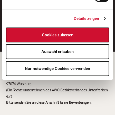
Neue Stellen per E-Mail.
Ein kostenloser Service von AWO
Details zeigen
Jobs.
E-Mail-Adresse eintragen
Cookies zulassen
Auswahl erlauben
Betreiber der Webseite
Nur notwendige Cookies verwenden
Garitz Bewirtschaftungsbetriebe GmbH
Kantstraße 45a
97074 Würzburg
(Ein Tochterunternehmen des AWO Bezirksverbandes Unterfranken
e.V.)
Bitte senden Sie an diese Anschrift keine Bewerbungen.