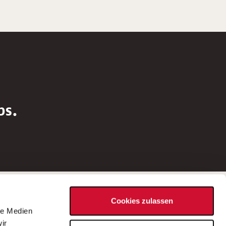
bs.
Social Media
Cookies zulassen
d
le Medien
rn
ir