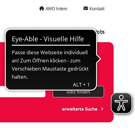
AWO Intern
Kontakt
AWO als Arbeitgeber
Mein AWO Jobs
Jobs finden
erweiterte Suche