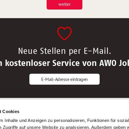
weiter
Neue Stellen per E-Mail.
n kostenloser Service von AWO Jo
E-Mail-Adresse eintragen
gstipps
Service
t Cookies
ls Altenpfleger*in
AWO Gliederungen nach Bundeslan
 Inhalte und Anzeigen zu personalisieren, Funktionen für sozia
ls Krankenpfleger*in
Stellenangebote nach Bundeslände
e Zugriffe auf unsere Website zu analysieren. Außerdem geben w