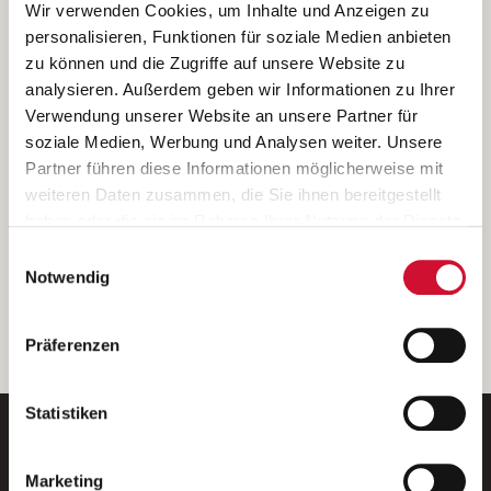
Ich bin damit einverstanden, dass meine personenbezogenen Daten
Wir verwenden Cookies, um Inhalte und Anzeigen zu
ausschließlich zum Zweck der Durchführung der Kontaktanfrage
personalisieren, Funktionen für soziale Medien anbieten
verarbeitet, auf IT- Systemen der Garitz Bewirtschaftungsbetriebe
zu können und die Zugriffe auf unsere Website zu
GmbH, Heinrich-von-Kleist-Straße 2, 97688 Bad Kissingen
analysieren. Außerdem geben wir Informationen zu Ihrer
(Betreiber) gespeichert und an die für das Stellenangebot
Verwendung unserer Website an unsere Partner für
verantwortliche Stelle zur Kontaktaufnahme weitergegeben
soziale Medien, Werbung und Analysen weiter. Unsere
werden.
Partner führen diese Informationen möglicherweise mit
Diese Einwilligungserklärung kann ich jederzeit gegenüber dem
weiteren Daten zusammen, die Sie ihnen bereitgestellt
Betreiber unter den im
Impressum
genannten Kontaktdaten
haben oder die sie im Rahmen Ihrer Nutzung der Dienste
widerrufen.
gesammelt haben.
Einwilligungsauswahl
Weitere Details können Sie der
Datenschutzerklärung
entnehmen.
Wenn Sie auf „Cookies zulassen“ klicken, so stimmen
Notwendig
Sie der Speicherung sämtlicher Cookies zu. Sie können
Ihre Einwilligung selbstverständlich jederzeit widerrufen,
weiter
Präferenzen
indem Sie die Cookie-Einstellungen aufrufen und diese
abändern. Weitere Informationen finden Sie in
unserer
Datenschutzerklärung
.
Statistiken
Marketing