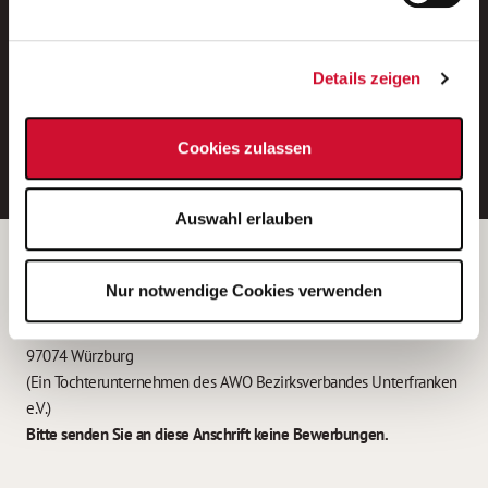
Neue Stellen per E-Mail.
Ein kostenloser Service von AWO
Details zeigen
Jobs.
E-Mail-Adresse eintragen
Cookies zulassen
Auswahl erlauben
Betreiber der Webseite
Nur notwendige Cookies verwenden
Garitz Bewirtschaftungsbetriebe GmbH
Kantstraße 45a
97074 Würzburg
(Ein Tochterunternehmen des AWO Bezirksverbandes Unterfranken
e.V.)
Bitte senden Sie an diese Anschrift keine Bewerbungen.