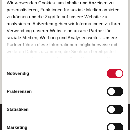
Ich bin damit einverstanden, dass meine personenbezogenen Daten
Wir verwenden Cookies, um Inhalte und Anzeigen zu
ausschließlich zum Zweck der Durchführung der Kontaktanfrage
personalisieren, Funktionen für soziale Medien anbieten
verarbeitet, auf IT- Systemen der Garitz Bewirtschaftungsbetriebe
zu können und die Zugriffe auf unsere Website zu
GmbH, Heinrich-von-Kleist-Straße 2, 97688 Bad Kissingen
analysieren. Außerdem geben wir Informationen zu Ihrer
(Betreiber) gespeichert und an die für das Stellenangebot
Verwendung unserer Website an unsere Partner für
verantwortliche Stelle zur Kontaktaufnahme weitergegeben
soziale Medien, Werbung und Analysen weiter. Unsere
werden.
Partner führen diese Informationen möglicherweise mit
Diese Einwilligungserklärung kann ich jederzeit gegenüber dem
weiteren Daten zusammen, die Sie ihnen bereitgestellt
Betreiber unter den im
Impressum
genannten Kontaktdaten
haben oder die sie im Rahmen Ihrer Nutzung der Dienste
widerrufen.
gesammelt haben.
Einwilligungsauswahl
Weitere Details können Sie der
Datenschutzerklärung
entnehmen.
Wenn Sie auf „Cookies zulassen“ klicken, so stimmen
Notwendig
Sie der Speicherung sämtlicher Cookies zu. Sie können
Ihre Einwilligung selbstverständlich jederzeit widerrufen,
weiter
Präferenzen
indem Sie die Cookie-Einstellungen aufrufen und diese
abändern. Weitere Informationen finden Sie in
unserer
Datenschutzerklärung
.
Statistiken
Marketing