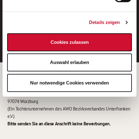
Neue Stellen per E-Mail.
Ein kostenloser Service von AWO
Details zeigen
Jobs.
E-Mail-Adresse eintragen
Cookies zulassen
Auswahl erlauben
Betreiber der Webseite
Nur notwendige Cookies verwenden
Garitz Bewirtschaftungsbetriebe GmbH
Kantstraße 45a
97074 Würzburg
(Ein Tochterunternehmen des AWO Bezirksverbandes Unterfranken
e.V.)
Bitte senden Sie an diese Anschrift keine Bewerbungen.