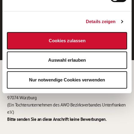
Neue Stellen per E-Mail.
Ein kostenloser Service von AWO
Details zeigen
Jobs.
E-Mail-Adresse eintragen
Cookies zulassen
Auswahl erlauben
Betreiber der Webseite
Nur notwendige Cookies verwenden
Garitz Bewirtschaftungsbetriebe GmbH
Kantstraße 45a
97074 Würzburg
(Ein Tochterunternehmen des AWO Bezirksverbandes Unterfranken
e.V.)
Bitte senden Sie an diese Anschrift keine Bewerbungen.