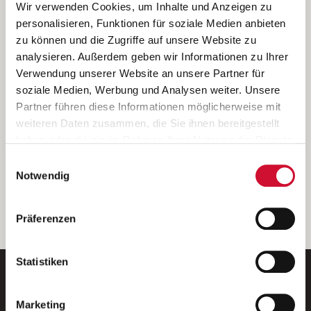
Ich bin damit einverstanden, dass meine personenbezogenen Daten
Wir verwenden Cookies, um Inhalte und Anzeigen zu
ausschließlich zum Zweck der Durchführung der Kontaktanfrage
personalisieren, Funktionen für soziale Medien anbieten
verarbeitet, auf IT- Systemen der Garitz Bewirtschaftungsbetriebe
zu können und die Zugriffe auf unsere Website zu
GmbH, Heinrich-von-Kleist-Straße 2, 97688 Bad Kissingen
analysieren. Außerdem geben wir Informationen zu Ihrer
(Betreiber) gespeichert und an die für das Stellenangebot
Verwendung unserer Website an unsere Partner für
verantwortliche Stelle zur Kontaktaufnahme weitergegeben
soziale Medien, Werbung und Analysen weiter. Unsere
werden.
Partner führen diese Informationen möglicherweise mit
Diese Einwilligungserklärung kann ich jederzeit gegenüber dem
weiteren Daten zusammen, die Sie ihnen bereitgestellt
Betreiber unter den im
Impressum
genannten Kontaktdaten
haben oder die sie im Rahmen Ihrer Nutzung der Dienste
widerrufen.
gesammelt haben.
Einwilligungsauswahl
Weitere Details können Sie der
Datenschutzerklärung
entnehmen.
Wenn Sie auf „Cookies zulassen“ klicken, so stimmen
Notwendig
Sie der Speicherung sämtlicher Cookies zu. Sie können
Ihre Einwilligung selbstverständlich jederzeit widerrufen,
weiter
Präferenzen
indem Sie die Cookie-Einstellungen aufrufen und diese
abändern. Weitere Informationen finden Sie in
unserer
Datenschutzerklärung
.
Statistiken
Marketing