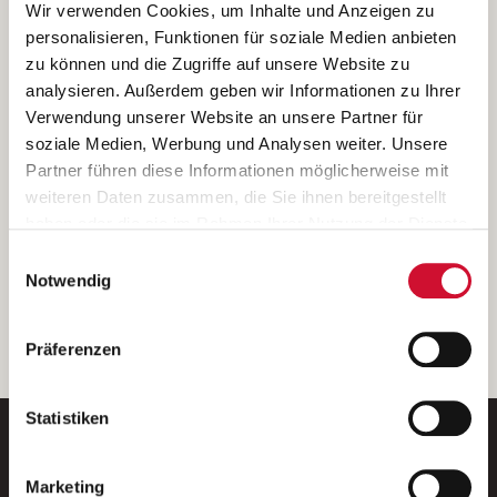
Ich bin damit einverstanden, dass meine personenbezogenen Daten
Wir verwenden Cookies, um Inhalte und Anzeigen zu
ausschließlich zum Zweck der Durchführung der Kontaktanfrage
personalisieren, Funktionen für soziale Medien anbieten
verarbeitet, auf IT- Systemen der Garitz Bewirtschaftungsbetriebe
zu können und die Zugriffe auf unsere Website zu
GmbH, Heinrich-von-Kleist-Straße 2, 97688 Bad Kissingen
analysieren. Außerdem geben wir Informationen zu Ihrer
(Betreiber) gespeichert und an die für das Stellenangebot
Verwendung unserer Website an unsere Partner für
verantwortliche Stelle zur Kontaktaufnahme weitergegeben
soziale Medien, Werbung und Analysen weiter. Unsere
werden.
Partner führen diese Informationen möglicherweise mit
Diese Einwilligungserklärung kann ich jederzeit gegenüber dem
weiteren Daten zusammen, die Sie ihnen bereitgestellt
Betreiber unter den im
Impressum
genannten Kontaktdaten
haben oder die sie im Rahmen Ihrer Nutzung der Dienste
widerrufen.
gesammelt haben.
Einwilligungsauswahl
Weitere Details können Sie der
Datenschutzerklärung
entnehmen.
Wenn Sie auf „Cookies zulassen“ klicken, so stimmen
Notwendig
Sie der Speicherung sämtlicher Cookies zu. Sie können
Ihre Einwilligung selbstverständlich jederzeit widerrufen,
weiter
Präferenzen
indem Sie die Cookie-Einstellungen aufrufen und diese
abändern. Weitere Informationen finden Sie in
unserer
Datenschutzerklärung
.
Statistiken
Marketing