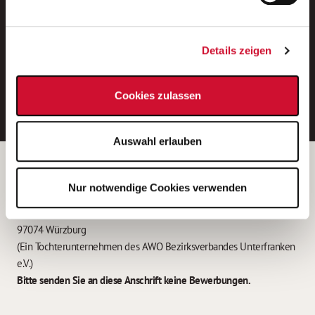
Neue Stellen per E-Mail.
Ein kostenloser Service von AWO
Details zeigen
Jobs.
E-Mail-Adresse eintragen
Cookies zulassen
Auswahl erlauben
Betreiber der Webseite
Nur notwendige Cookies verwenden
Garitz Bewirtschaftungsbetriebe GmbH
Kantstraße 45a
97074 Würzburg
(Ein Tochterunternehmen des AWO Bezirksverbandes Unterfranken
e.V.)
Bitte senden Sie an diese Anschrift keine Bewerbungen.