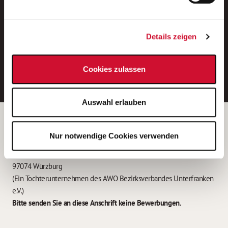
Neue Stellen per E-Mail.
Ein kostenloser Service von AWO
Details zeigen
Jobs.
E-Mail-Adresse eintragen
Cookies zulassen
Auswahl erlauben
Betreiber der Webseite
Nur notwendige Cookies verwenden
Garitz Bewirtschaftungsbetriebe GmbH
Kantstraße 45a
97074 Würzburg
(Ein Tochterunternehmen des AWO Bezirksverbandes Unterfranken
e.V.)
Bitte senden Sie an diese Anschrift keine Bewerbungen.