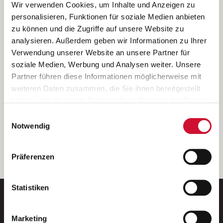
Ich bin damit einverstanden, dass meine personenbezogenen Daten
Wir verwenden Cookies, um Inhalte und Anzeigen zu
ausschließlich zum Zweck der Durchführung der Kontaktanfrage
personalisieren, Funktionen für soziale Medien anbieten
verarbeitet, auf IT- Systemen der Garitz Bewirtschaftungsbetriebe
zu können und die Zugriffe auf unsere Website zu
GmbH, Heinrich-von-Kleist-Straße 2, 97688 Bad Kissingen
analysieren. Außerdem geben wir Informationen zu Ihrer
(Betreiber) gespeichert und an die für das Stellenangebot
Verwendung unserer Website an unsere Partner für
verantwortliche Stelle zur Kontaktaufnahme weitergegeben
soziale Medien, Werbung und Analysen weiter. Unsere
werden.
Partner führen diese Informationen möglicherweise mit
Diese Einwilligungserklärung kann ich jederzeit gegenüber dem
weiteren Daten zusammen, die Sie ihnen bereitgestellt
Betreiber unter den im
Impressum
genannten Kontaktdaten
haben oder die sie im Rahmen Ihrer Nutzung der Dienste
widerrufen.
gesammelt haben.
Einwilligungsauswahl
Weitere Details können Sie der
Datenschutzerklärung
entnehmen.
Wenn Sie auf „Cookies zulassen“ klicken, so stimmen
Notwendig
Sie der Speicherung sämtlicher Cookies zu. Sie können
Ihre Einwilligung selbstverständlich jederzeit widerrufen,
weiter
Präferenzen
indem Sie die Cookie-Einstellungen aufrufen und diese
abändern. Weitere Informationen finden Sie in
unserer
Datenschutzerklärung
.
Statistiken
Marketing