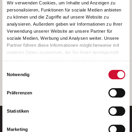
Ich bin damit einverstanden, dass meine personenbezogenen Daten
Wir verwenden Cookies, um Inhalte und Anzeigen zu
ausschließlich zum Zweck der Durchführung der Kontaktanfrage
personalisieren, Funktionen für soziale Medien anbieten
verarbeitet, auf IT- Systemen der Garitz Bewirtschaftungsbetriebe
zu können und die Zugriffe auf unsere Website zu
GmbH, Heinrich-von-Kleist-Straße 2, 97688 Bad Kissingen
analysieren. Außerdem geben wir Informationen zu Ihrer
(Betreiber) gespeichert und an die für das Stellenangebot
Verwendung unserer Website an unsere Partner für
verantwortliche Stelle zur Kontaktaufnahme weitergegeben
soziale Medien, Werbung und Analysen weiter. Unsere
werden.
Partner führen diese Informationen möglicherweise mit
Diese Einwilligungserklärung kann ich jederzeit gegenüber dem
weiteren Daten zusammen, die Sie ihnen bereitgestellt
Betreiber unter den im
Impressum
genannten Kontaktdaten
haben oder die sie im Rahmen Ihrer Nutzung der Dienste
widerrufen.
gesammelt haben.
Einwilligungsauswahl
Weitere Details können Sie der
Datenschutzerklärung
entnehmen.
Wenn Sie auf „Cookies zulassen“ klicken, so stimmen
Notwendig
Sie der Speicherung sämtlicher Cookies zu. Sie können
Ihre Einwilligung selbstverständlich jederzeit widerrufen,
weiter
Präferenzen
indem Sie die Cookie-Einstellungen aufrufen und diese
abändern. Weitere Informationen finden Sie in
unserer
Datenschutzerklärung
.
Statistiken
Marketing