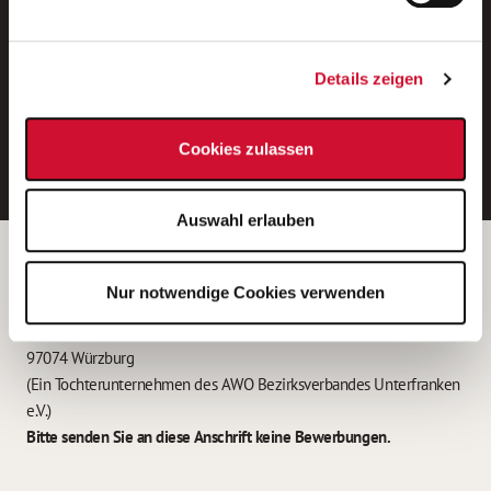
Neue Stellen per E-Mail.
Ein kostenloser Service von AWO
Details zeigen
Jobs.
E-Mail-Adresse eintragen
Cookies zulassen
Auswahl erlauben
Betreiber der Webseite
Nur notwendige Cookies verwenden
Garitz Bewirtschaftungsbetriebe GmbH
Kantstraße 45a
97074 Würzburg
(Ein Tochterunternehmen des AWO Bezirksverbandes Unterfranken
e.V.)
Bitte senden Sie an diese Anschrift keine Bewerbungen.