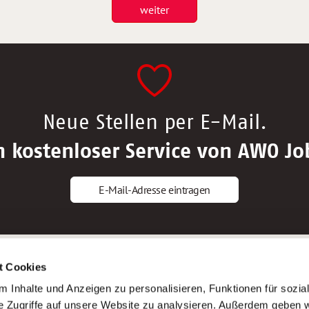
weiter
Neue Stellen per E-Mail.
n kostenloser Service von AWO Jo
E-Mail-Adresse eintragen
gstipps
Service
t Cookies
ls Altenpfleger*in
AWO Gliederungen nach Bundeslan
 Inhalte und Anzeigen zu personalisieren, Funktionen für sozia
ls Krankenpfleger*in
Stellenangebote nach Bundeslände
e Zugriffe auf unsere Website zu analysieren. Außerdem geben w