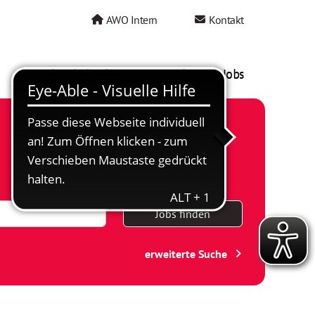
AWO Intern
Kontakt
AWO als Arbeitgeber
Mein AWO Jobs
Jobs finden
erweiterte Suche