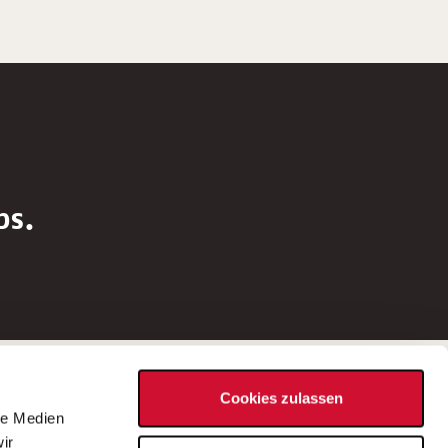
bs.
Social Media
Cookies zulassen
d
le Medien
rn
ir