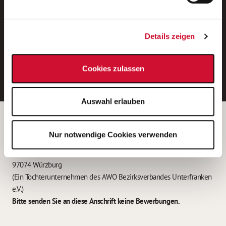
Neue Stellen per E-Mail.
Ein kostenloser Service von AWO
Details zeigen
Jobs.
E-Mail-Adresse eintragen
Cookies zulassen
Auswahl erlauben
Betreiber der Webseite
Nur notwendige Cookies verwenden
Garitz Bewirtschaftungsbetriebe GmbH
Kantstraße 45a
97074 Würzburg
(Ein Tochterunternehmen des AWO Bezirksverbandes Unterfranken
e.V.)
Bitte senden Sie an diese Anschrift keine Bewerbungen.