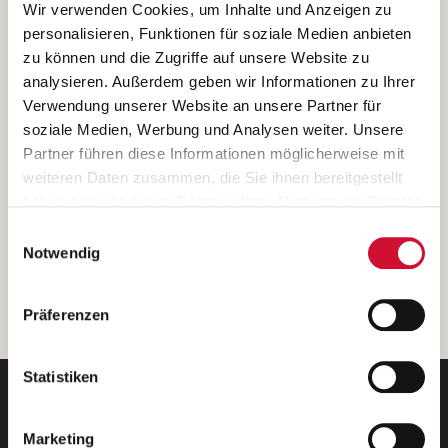
Ich bin damit einverstanden, dass meine personenbezogenen Daten
Wir verwenden Cookies, um Inhalte und Anzeigen zu
ausschließlich zum Zweck der Durchführung der Kontaktanfrage
personalisieren, Funktionen für soziale Medien anbieten
verarbeitet, auf IT- Systemen der Garitz Bewirtschaftungsbetriebe
zu können und die Zugriffe auf unsere Website zu
GmbH, Heinrich-von-Kleist-Straße 2, 97688 Bad Kissingen
analysieren. Außerdem geben wir Informationen zu Ihrer
(Betreiber) gespeichert und an die für das Stellenangebot
Verwendung unserer Website an unsere Partner für
verantwortliche Stelle zur Kontaktaufnahme weitergegeben
soziale Medien, Werbung und Analysen weiter. Unsere
werden.
Partner führen diese Informationen möglicherweise mit
Diese Einwilligungserklärung kann ich jederzeit gegenüber dem
weiteren Daten zusammen, die Sie ihnen bereitgestellt
Betreiber unter den im
Impressum
genannten Kontaktdaten
haben oder die sie im Rahmen Ihrer Nutzung der Dienste
widerrufen.
gesammelt haben.
Einwilligungsauswahl
Weitere Details können Sie der
Datenschutzerklärung
entnehmen.
Wenn Sie auf „Cookies zulassen“ klicken, so stimmen
Notwendig
Sie der Speicherung sämtlicher Cookies zu. Sie können
Ihre Einwilligung selbstverständlich jederzeit widerrufen,
weiter
Präferenzen
indem Sie die Cookie-Einstellungen aufrufen und diese
abändern. Weitere Informationen finden Sie in
unserer
Datenschutzerklärung
.
Statistiken
Marketing