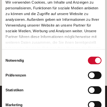
Ich bin damit einverstanden, dass meine personenbezogenen Daten
Wir verwenden Cookies, um Inhalte und Anzeigen zu
ausschließlich zum Zweck der Durchführung der Kontaktanfrage
personalisieren, Funktionen für soziale Medien anbieten
verarbeitet, auf IT- Systemen der Garitz Bewirtschaftungsbetriebe
zu können und die Zugriffe auf unsere Website zu
GmbH, Heinrich-von-Kleist-Straße 2, 97688 Bad Kissingen
analysieren. Außerdem geben wir Informationen zu Ihrer
(Betreiber) gespeichert und an die für das Stellenangebot
Verwendung unserer Website an unsere Partner für
verantwortliche Stelle zur Kontaktaufnahme weitergegeben
soziale Medien, Werbung und Analysen weiter. Unsere
werden.
Partner führen diese Informationen möglicherweise mit
Diese Einwilligungserklärung kann ich jederzeit gegenüber dem
weiteren Daten zusammen, die Sie ihnen bereitgestellt
Betreiber unter den im
Impressum
genannten Kontaktdaten
haben oder die sie im Rahmen Ihrer Nutzung der Dienste
widerrufen.
gesammelt haben.
Einwilligungsauswahl
Weitere Details können Sie der
Datenschutzerklärung
entnehmen.
Wenn Sie auf „Cookies zulassen“ klicken, so stimmen
Notwendig
Sie der Speicherung sämtlicher Cookies zu. Sie können
Ihre Einwilligung selbstverständlich jederzeit widerrufen,
weiter
Präferenzen
indem Sie die Cookie-Einstellungen aufrufen und diese
abändern. Weitere Informationen finden Sie in
unserer
Datenschutzerklärung
.
Statistiken
Marketing