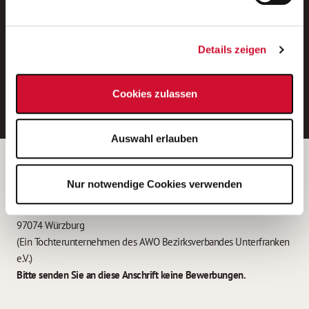
Neue Stellen per E-Mail.
Ein kostenloser Service von AWO
Details zeigen
Jobs.
E-Mail-Adresse eintragen
Cookies zulassen
Auswahl erlauben
Betreiber der Webseite
Nur notwendige Cookies verwenden
Garitz Bewirtschaftungsbetriebe GmbH
Kantstraße 45a
97074 Würzburg
(Ein Tochterunternehmen des AWO Bezirksverbandes Unterfranken
e.V.)
Bitte senden Sie an diese Anschrift keine Bewerbungen.