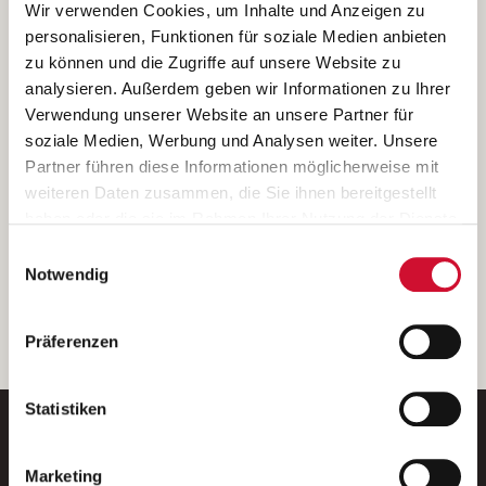
Ich bin damit einverstanden, dass meine personenbezogenen Daten
Wir verwenden Cookies, um Inhalte und Anzeigen zu
ausschließlich zum Zweck der Durchführung der Kontaktanfrage
personalisieren, Funktionen für soziale Medien anbieten
verarbeitet, auf IT- Systemen der Garitz Bewirtschaftungsbetriebe
zu können und die Zugriffe auf unsere Website zu
GmbH, Heinrich-von-Kleist-Straße 2, 97688 Bad Kissingen
analysieren. Außerdem geben wir Informationen zu Ihrer
(Betreiber) gespeichert und an die für das Stellenangebot
Verwendung unserer Website an unsere Partner für
verantwortliche Stelle zur Kontaktaufnahme weitergegeben
soziale Medien, Werbung und Analysen weiter. Unsere
werden.
Partner führen diese Informationen möglicherweise mit
Diese Einwilligungserklärung kann ich jederzeit gegenüber dem
weiteren Daten zusammen, die Sie ihnen bereitgestellt
Betreiber unter den im
Impressum
genannten Kontaktdaten
haben oder die sie im Rahmen Ihrer Nutzung der Dienste
widerrufen.
gesammelt haben.
Einwilligungsauswahl
Weitere Details können Sie der
Datenschutzerklärung
entnehmen.
Wenn Sie auf „Cookies zulassen“ klicken, so stimmen
Notwendig
Sie der Speicherung sämtlicher Cookies zu. Sie können
Ihre Einwilligung selbstverständlich jederzeit widerrufen,
weiter
Präferenzen
indem Sie die Cookie-Einstellungen aufrufen und diese
abändern. Weitere Informationen finden Sie in
unserer
Datenschutzerklärung
.
Statistiken
Marketing