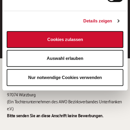
Neue Stellen per E-Mail.
Ein kostenloser Service von AWO
Details zeigen
Jobs.
E-Mail-Adresse eintragen
Cookies zulassen
Auswahl erlauben
Betreiber der Webseite
Nur notwendige Cookies verwenden
Garitz Bewirtschaftungsbetriebe GmbH
Kantstraße 45a
97074 Würzburg
(Ein Tochterunternehmen des AWO Bezirksverbandes Unterfranken
e.V.)
Bitte senden Sie an diese Anschrift keine Bewerbungen.