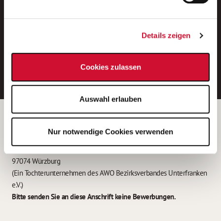
Neue Stellen per E-Mail.
Ein kostenloser Service von AWO
Details zeigen
Jobs.
E-Mail-Adresse eintragen
Cookies zulassen
Auswahl erlauben
Betreiber der Webseite
Nur notwendige Cookies verwenden
Garitz Bewirtschaftungsbetriebe GmbH
Kantstraße 45a
97074 Würzburg
(Ein Tochterunternehmen des AWO Bezirksverbandes Unterfranken
e.V.)
Bitte senden Sie an diese Anschrift keine Bewerbungen.