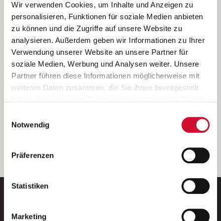
Ich bin damit einverstanden, dass meine personenbezogenen Daten
Wir verwenden Cookies, um Inhalte und Anzeigen zu
ausschließlich zum Zweck der Durchführung der Kontaktanfrage
personalisieren, Funktionen für soziale Medien anbieten
verarbeitet, auf IT- Systemen der Garitz Bewirtschaftungsbetriebe
zu können und die Zugriffe auf unsere Website zu
GmbH, Heinrich-von-Kleist-Straße 2, 97688 Bad Kissingen
analysieren. Außerdem geben wir Informationen zu Ihrer
(Betreiber) gespeichert und an die für das Stellenangebot
Verwendung unserer Website an unsere Partner für
verantwortliche Stelle zur Kontaktaufnahme weitergegeben
soziale Medien, Werbung und Analysen weiter. Unsere
werden.
Partner führen diese Informationen möglicherweise mit
Diese Einwilligungserklärung kann ich jederzeit gegenüber dem
weiteren Daten zusammen, die Sie ihnen bereitgestellt
Betreiber unter den im
Impressum
genannten Kontaktdaten
haben oder die sie im Rahmen Ihrer Nutzung der Dienste
widerrufen.
gesammelt haben.
Einwilligungsauswahl
Weitere Details können Sie der
Datenschutzerklärung
entnehmen.
Wenn Sie auf „Cookies zulassen“ klicken, so stimmen
Notwendig
Sie der Speicherung sämtlicher Cookies zu. Sie können
Ihre Einwilligung selbstverständlich jederzeit widerrufen,
weiter
Präferenzen
indem Sie die Cookie-Einstellungen aufrufen und diese
abändern. Weitere Informationen finden Sie in
unserer
Datenschutzerklärung
.
Statistiken
Marketing