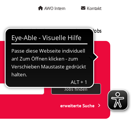
AWO Intern
Kontakt
AWO als Arbeitgeber
Mein AWO Jobs
Jobs finden
erweiterte Suche