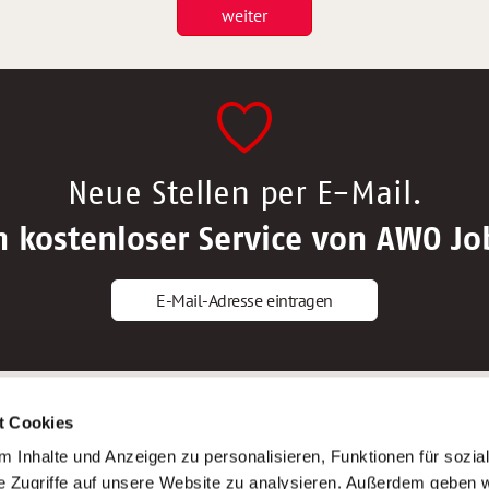
weiter
Neue Stellen per E-Mail.
n kostenloser Service von AWO Jo
E-Mail-Adresse eintragen
gstipps
Service
t Cookies
ls Altenpfleger*in
AWO Gliederungen nach Bundeslan
 Inhalte und Anzeigen zu personalisieren, Funktionen für sozia
ls Krankenpfleger*in
Stellenangebote nach Bundeslände
e Zugriffe auf unsere Website zu analysieren. Außerdem geben w