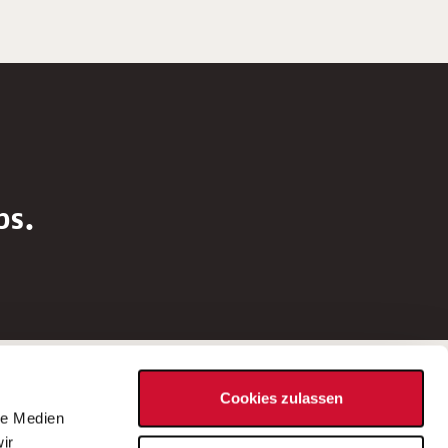
bs.
Social Media
Cookies zulassen
d
le Medien
rn
ir