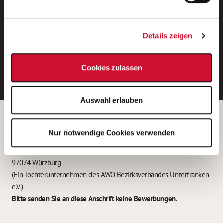
Neue Stellen per E-Mail.
Ein kostenloser Service von AWO
Details zeigen
Jobs.
E-Mail-Adresse eintragen
Cookies zulassen
Auswahl erlauben
Betreiber der Webseite
Nur notwendige Cookies verwenden
Garitz Bewirtschaftungsbetriebe GmbH
Kantstraße 45a
97074 Würzburg
(Ein Tochterunternehmen des AWO Bezirksverbandes Unterfranken
e.V.)
Bitte senden Sie an diese Anschrift keine Bewerbungen.