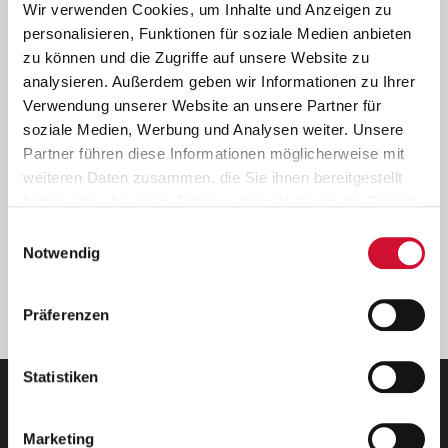
Ich bin damit einverstanden, dass meine personenbezogenen Daten
Wir verwenden Cookies, um Inhalte und Anzeigen zu
ausschließlich zum Zweck der Durchführung der Kontaktanfrage
personalisieren, Funktionen für soziale Medien anbieten
verarbeitet, auf IT- Systemen der Garitz Bewirtschaftungsbetriebe
zu können und die Zugriffe auf unsere Website zu
GmbH, Heinrich-von-Kleist-Straße 2, 97688 Bad Kissingen
analysieren. Außerdem geben wir Informationen zu Ihrer
(Betreiber) gespeichert und an die für das Stellenangebot
Verwendung unserer Website an unsere Partner für
verantwortliche Stelle zur Kontaktaufnahme weitergegeben
soziale Medien, Werbung und Analysen weiter. Unsere
werden.
Partner führen diese Informationen möglicherweise mit
Diese Einwilligungserklärung kann ich jederzeit gegenüber dem
weiteren Daten zusammen, die Sie ihnen bereitgestellt
Betreiber unter den im
Impressum
genannten Kontaktdaten
haben oder die sie im Rahmen Ihrer Nutzung der Dienste
widerrufen.
gesammelt haben.
Einwilligungsauswahl
Weitere Details können Sie der
Datenschutzerklärung
entnehmen.
Wenn Sie auf „Cookies zulassen“ klicken, so stimmen
Notwendig
Sie der Speicherung sämtlicher Cookies zu. Sie können
Ihre Einwilligung selbstverständlich jederzeit widerrufen,
weiter
Präferenzen
indem Sie die Cookie-Einstellungen aufrufen und diese
abändern. Weitere Informationen finden Sie in
unserer
Datenschutzerklärung
.
Statistiken
Marketing