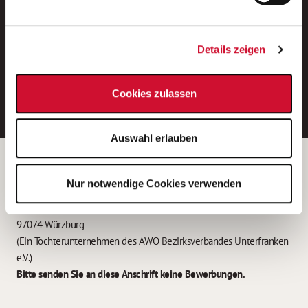
Neue Stellen per E-Mail.
Ein kostenloser Service von AWO
Details zeigen
Jobs.
E-Mail-Adresse eintragen
Cookies zulassen
Auswahl erlauben
Betreiber der Webseite
Nur notwendige Cookies verwenden
Garitz Bewirtschaftungsbetriebe GmbH
Kantstraße 45a
97074 Würzburg
(Ein Tochterunternehmen des AWO Bezirksverbandes Unterfranken
e.V.)
Bitte senden Sie an diese Anschrift keine Bewerbungen.