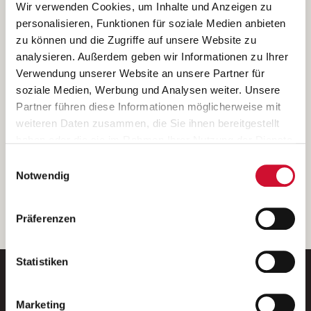
Ich bin damit einverstanden, dass meine personenbezogenen Daten
Wir verwenden Cookies, um Inhalte und Anzeigen zu
ausschließlich zum Zweck der Durchführung der Kontaktanfrage
personalisieren, Funktionen für soziale Medien anbieten
verarbeitet, auf IT- Systemen der Garitz Bewirtschaftungsbetriebe
zu können und die Zugriffe auf unsere Website zu
GmbH, Heinrich-von-Kleist-Straße 2, 97688 Bad Kissingen
analysieren. Außerdem geben wir Informationen zu Ihrer
(Betreiber) gespeichert und an die für das Stellenangebot
Verwendung unserer Website an unsere Partner für
verantwortliche Stelle zur Kontaktaufnahme weitergegeben
soziale Medien, Werbung und Analysen weiter. Unsere
werden.
Partner führen diese Informationen möglicherweise mit
Diese Einwilligungserklärung kann ich jederzeit gegenüber dem
weiteren Daten zusammen, die Sie ihnen bereitgestellt
Betreiber unter den im
Impressum
genannten Kontaktdaten
haben oder die sie im Rahmen Ihrer Nutzung der Dienste
widerrufen.
gesammelt haben.
Einwilligungsauswahl
Weitere Details können Sie der
Datenschutzerklärung
entnehmen.
Wenn Sie auf „Cookies zulassen“ klicken, so stimmen
Notwendig
Sie der Speicherung sämtlicher Cookies zu. Sie können
Ihre Einwilligung selbstverständlich jederzeit widerrufen,
weiter
Präferenzen
indem Sie die Cookie-Einstellungen aufrufen und diese
abändern. Weitere Informationen finden Sie in
unserer
Datenschutzerklärung
.
Statistiken
Marketing