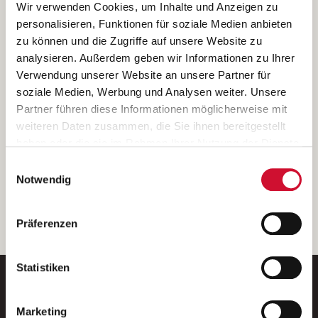
Ich bin damit einverstanden, dass meine personenbezogenen Daten
Wir verwenden Cookies, um Inhalte und Anzeigen zu
ausschließlich zum Zweck der Durchführung der Kontaktanfrage
personalisieren, Funktionen für soziale Medien anbieten
verarbeitet, auf IT- Systemen der Garitz Bewirtschaftungsbetriebe
zu können und die Zugriffe auf unsere Website zu
GmbH, Heinrich-von-Kleist-Straße 2, 97688 Bad Kissingen
analysieren. Außerdem geben wir Informationen zu Ihrer
(Betreiber) gespeichert und an die für das Stellenangebot
Verwendung unserer Website an unsere Partner für
verantwortliche Stelle zur Kontaktaufnahme weitergegeben
soziale Medien, Werbung und Analysen weiter. Unsere
werden.
Partner führen diese Informationen möglicherweise mit
Diese Einwilligungserklärung kann ich jederzeit gegenüber dem
weiteren Daten zusammen, die Sie ihnen bereitgestellt
Betreiber unter den im
Impressum
genannten Kontaktdaten
haben oder die sie im Rahmen Ihrer Nutzung der Dienste
widerrufen.
gesammelt haben.
Einwilligungsauswahl
Weitere Details können Sie der
Datenschutzerklärung
entnehmen.
Wenn Sie auf „Cookies zulassen“ klicken, so stimmen
Notwendig
Sie der Speicherung sämtlicher Cookies zu. Sie können
Ihre Einwilligung selbstverständlich jederzeit widerrufen,
weiter
Präferenzen
indem Sie die Cookie-Einstellungen aufrufen und diese
abändern. Weitere Informationen finden Sie in
unserer
Datenschutzerklärung
.
Statistiken
Marketing