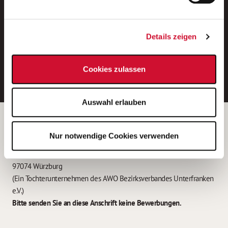
Neue Stellen per E-Mail.
Ein kostenloser Service von AWO
Details zeigen
Jobs.
E-Mail-Adresse eintragen
Cookies zulassen
Auswahl erlauben
Betreiber der Webseite
Nur notwendige Cookies verwenden
Garitz Bewirtschaftungsbetriebe GmbH
Kantstraße 45a
97074 Würzburg
(Ein Tochterunternehmen des AWO Bezirksverbandes Unterfranken
e.V.)
Bitte senden Sie an diese Anschrift keine Bewerbungen.